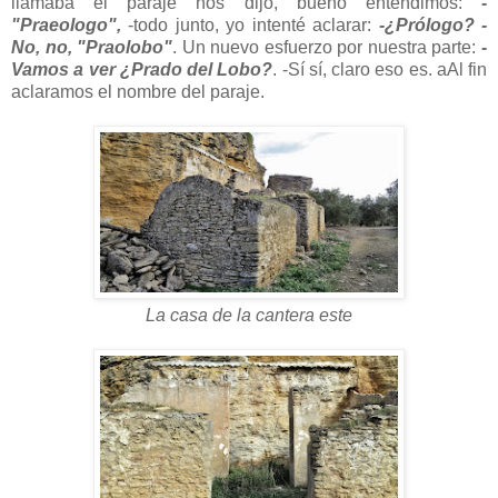
llamaba el paraje nos dijo, bueno entendimos:
-
"Praeologo",
-todo junto, yo intenté aclarar:
-¿Prólogo?
-
No, no, "Praolobo"
. Un nuevo esfuerzo por nuestra parte:
-
Vamos a ver ¿Prado del Lobo?
. -Sí sí, claro eso es. aAl fin
aclaramos el nombre del paraje.
La casa de la cantera este