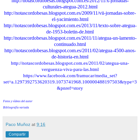
http://notascordobesas.blogspot.com.es/2012/11/x-jornadas-
culturales-ategua-2012.html
http://notascordobesas.blogspot.com.es/2009/11/vii-jornadas-sobre-
el-yacimiento.html
http://notascordobesas.blogspot.com.es/2013/11/texto-sobre-ategua-
de-1953-boletin-de.html
http://notascordobesas.blogspot.com.es/2011/11/ategua-un-lamento-
continuado.html
http://notascordobesas.blogspot.com.es/2011/02/ategua-4500-anos-
de-historia-en.html
http://notascordobesas.blogspot.com.es/2011/02/ategua-una-
verguenza-viva-para-las.html
https://www.facebook.com/framucar/media_set?
set=a.1297392753620319.1073741968.100000488197503&type=3
&pnref=story
Fotos y vídeos del autor
Bibliografía variada
Paco Muñoz
at
9:16
Compartir