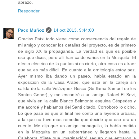
abrazo.
Responder
Paco Muñoz
14 oct 2013, 9:44:00
Gracias Patxi todo viene como consecuencia del regalo de
mi amigo y conocer los detalles del proyecto, es de primero
de siglo XX la propaganda. La verdad es que es posible
eso que dices, pero allí han caído varios en la Mezquita. El
efecto eléctrico de la puntas si es cierto, otra cosa es atraer
que ya es más difícil. En cuanto a la ornitología estoy pez.
Ayer mismo iba dando un paseo, había estado en la
exposición de la Casa Árabe, que está en la calleja sin
salida de la calle Velázquez Bosco (Se llama Samuel de los
Santos Gener), y me encontré a un amigo Rafael El Sevi,
que vivía en la calle Blanco Belmonte esquina Céspedes y
me acordé y hablamos del Santi citado. Corroboró lo dicho.
Lo que pasa es que al final me contó una leyenda urbana,
a la que no tuve más remedio que decirle que eso era un
cuento. Me dijo que un amigo monaguillo, lo había metido
en la Mezquita en un subterráneo y llegaron hasta la
Calahorra (fíjate que imaginación) seguro que entraron a