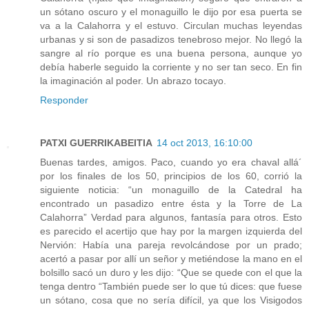
un sótano oscuro y el monaguillo le dijo por esa puerta se
va a la Calahorra y el estuvo. Circulan muchas leyendas
urbanas y si son de pasadizos tenebroso mejor. No llegó la
sangre al río porque es una buena persona, aunque yo
debía haberle seguido la corriente y no ser tan seco. En fin
la imaginación al poder. Un abrazo tocayo.
Responder
PATXI GUERRIKABEITIA
14 oct 2013, 16:10:00
Buenas tardes, amigos. Paco, cuando yo era chaval allá´
por los finales de los 50, principios de los 60, corrió la
siguiente noticia: “un monaguillo de la Catedral ha
encontrado un pasadizo entre ésta y la Torre de La
Calahorra” Verdad para algunos, fantasía para otros. Esto
es parecido el acertijo que hay por la margen izquierda del
Nervión: Había una pareja revolcándose por un prado;
acertó a pasar por allí un señor y metiéndose la mano en el
bolsillo sacó un duro y les dijo: “Que se quede con el que la
tenga dentro “También puede ser lo que tú dices: que fuese
un sótano, cosa que no sería difícil, ya que los Visigodos