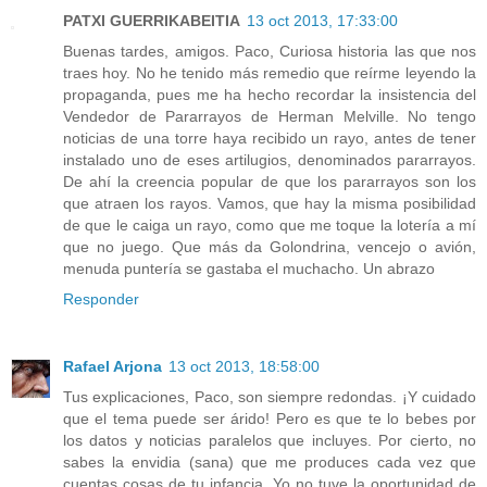
PATXI GUERRIKABEITIA
13 oct 2013, 17:33:00
Buenas tardes, amigos. Paco, Curiosa historia las que nos
traes hoy. No he tenido más remedio que reírme leyendo la
propaganda, pues me ha hecho recordar la insistencia del
Vendedor de Pararrayos de Herman Melville. No tengo
noticias de una torre haya recibido un rayo, antes de tener
instalado uno de eses artilugios, denominados pararrayos.
De ahí la creencia popular de que los pararrayos son los
que atraen los rayos. Vamos, que hay la misma posibilidad
de que le caiga un rayo, como que me toque la lotería a mí
que no juego. Que más da Golondrina, vencejo o avión,
menuda puntería se gastaba el muchacho. Un abrazo
Responder
Rafael Arjona
13 oct 2013, 18:58:00
Tus explicaciones, Paco, son siempre redondas. ¡Y cuidado
que el tema puede ser árido! Pero es que te lo bebes por
los datos y noticias paralelos que incluyes. Por cierto, no
sabes la envidia (sana) que me produces cada vez que
cuentas cosas de tu infancia. Yo no tuve la oportunidad de