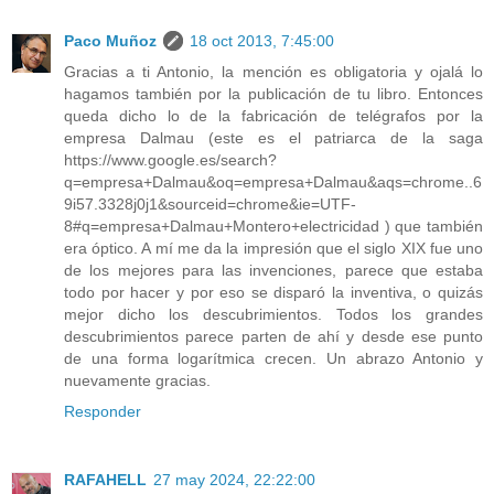
Paco Muñoz
18 oct 2013, 7:45:00
Gracias a ti Antonio, la mención es obligatoria y ojalá lo
hagamos también por la publicación de tu libro. Entonces
queda dicho lo de la fabricación de telégrafos por la
empresa Dalmau (este es el patriarca de la saga
https://www.google.es/search?
q=empresa+Dalmau&oq=empresa+Dalmau&aqs=chrome..6
9i57.3328j0j1&sourceid=chrome&ie=UTF-
8#q=empresa+Dalmau+Montero+electricidad ) que también
era óptico. A mí me da la impresión que el siglo XIX fue uno
de los mejores para las invenciones, parece que estaba
todo por hacer y por eso se disparó la inventiva, o quizás
mejor dicho los descubrimientos. Todos los grandes
descubrimientos parece parten de ahí y desde ese punto
de una forma logarítmica crecen. Un abrazo Antonio y
nuevamente gracias.
Responder
RAFAHELL
27 may 2024, 22:22:00