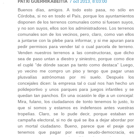
PATXI GUERRIKABEITIA
7 oct 2013, 8:03:00
Buenos días, amigos. A todo esto pasa, no sólo en
Córdoba, si no en tosdo el País, porque los ayuntamientos
disponen de los terrenos comunales como si fuesen suyos,
y no son suyos, ellos son los administradores. Los terrenos
comunales son de los vecinos, pero, claro, como van ellos
a juntarse con la plebe para informar, y si me apuran para
pedir permisos para vender tal o cual parcela de terreno.
Venden nuestros terrenos a las constructoras, que dicho
sea de paso untan a diestro y siniestro, porque como dice
el cuplé “de dónde sacan pa tanto como destaca” Luego,
yo vecino me compro un piso y tengo que pagar unas
plusvalías astrónomas por mi suelo. Después los
concejales dicen: la empresa tal o cual nos han hecho un
polideportivo y unos parques para juegos infantiles y se
quedan tan panchos. En una ocasión le dije a un concejal:
Mira, fulano, los ciudadanos de tonto tenemos lo justo, lo
que sí somos y estamos es indefensos antes vuestras
tropelías. Claro, se lo pude decir, porque estaban en
campaña electoral, si no de qué se iba a dejar abordar por
un mortal ciudadano. Bueno, parece que el peaje que
tenemos que pagar por esta seudo-democracia, es