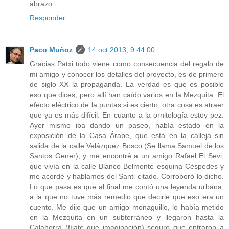
abrazo.
Responder
Paco Muñoz
14 oct 2013, 9:44:00
Gracias Patxi todo viene como consecuencia del regalo de
mi amigo y conocer los detalles del proyecto, es de primero
de siglo XX la propaganda. La verdad es que es posible
eso que dices, pero allí han caído varios en la Mezquita. El
efecto eléctrico de la puntas si es cierto, otra cosa es atraer
que ya es más difícil. En cuanto a la ornitología estoy pez.
Ayer mismo iba dando un paseo, había estado en la
exposición de la Casa Árabe, que está en la calleja sin
salida de la calle Velázquez Bosco (Se llama Samuel de los
Santos Gener), y me encontré a un amigo Rafael El Sevi,
que vivía en la calle Blanco Belmonte esquina Céspedes y
me acordé y hablamos del Santi citado. Corroboró lo dicho.
Lo que pasa es que al final me contó una leyenda urbana,
a la que no tuve más remedio que decirle que eso era un
cuento. Me dijo que un amigo monaguillo, lo había metido
en la Mezquita en un subterráneo y llegaron hasta la
Calahorra (fíjate que imaginación) seguro que entraron a