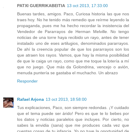
PATXI GUERRIKABEITIA
13 oct 2013, 17:33:00
Buenas tardes, amigos. Paco, Curiosa historia las que nos
traes hoy. No he tenido más remedio que reírme leyendo la
propaganda, pues me ha hecho recordar la insistencia del
Vendedor de Pararrayos de Herman Melville. No tengo
noticias de una torre haya recibido un rayo, antes de tener
instalado uno de eses artilugios, denominados pararrayos.
De ahí la creencia popular de que los pararrayos son los
que atraen los rayos. Vamos, que hay la misma posibilidad
de que le caiga un rayo, como que me toque la lotería a mí
que no juego. Que más da Golondrina, vencejo o avión,
menuda puntería se gastaba el muchacho. Un abrazo
Responder
Rafael Arjona
13 oct 2013, 18:58:00
Tus explicaciones, Paco, son siempre redondas. ¡Y cuidado
que el tema puede ser árido! Pero es que te lo bebes por
los datos y noticias paralelos que incluyes. Por cierto, no
sabes la envidia (sana) que me produces cada vez que
cuentas cosas de tu infancia. Yo no tuve la oportunidad de