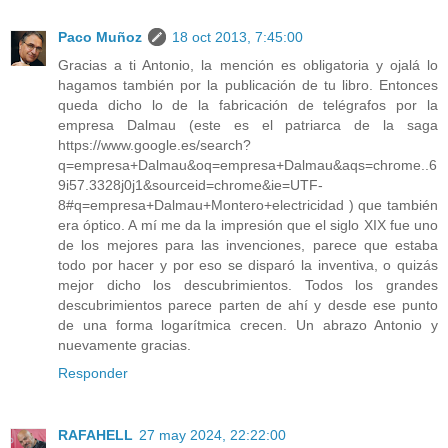
Paco Muñoz
18 oct 2013, 7:45:00
Gracias a ti Antonio, la mención es obligatoria y ojalá lo
hagamos también por la publicación de tu libro. Entonces
queda dicho lo de la fabricación de telégrafos por la
empresa Dalmau (este es el patriarca de la saga
https://www.google.es/search?
q=empresa+Dalmau&oq=empresa+Dalmau&aqs=chrome..6
9i57.3328j0j1&sourceid=chrome&ie=UTF-
8#q=empresa+Dalmau+Montero+electricidad ) que también
era óptico. A mí me da la impresión que el siglo XIX fue uno
de los mejores para las invenciones, parece que estaba
todo por hacer y por eso se disparó la inventiva, o quizás
mejor dicho los descubrimientos. Todos los grandes
descubrimientos parece parten de ahí y desde ese punto
de una forma logarítmica crecen. Un abrazo Antonio y
nuevamente gracias.
Responder
RAFAHELL
27 may 2024, 22:22:00