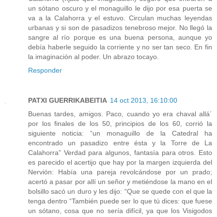
un sótano oscuro y el monaguillo le dijo por esa puerta se
va a la Calahorra y el estuvo. Circulan muchas leyendas
urbanas y si son de pasadizos tenebroso mejor. No llegó la
sangre al río porque es una buena persona, aunque yo
debía haberle seguido la corriente y no ser tan seco. En fin
la imaginación al poder. Un abrazo tocayo.
Responder
PATXI GUERRIKABEITIA
14 oct 2013, 16:10:00
Buenas tardes, amigos. Paco, cuando yo era chaval allá´
por los finales de los 50, principios de los 60, corrió la
siguiente noticia: “un monaguillo de la Catedral ha
encontrado un pasadizo entre ésta y la Torre de La
Calahorra” Verdad para algunos, fantasía para otros. Esto
es parecido el acertijo que hay por la margen izquierda del
Nervión: Había una pareja revolcándose por un prado;
acertó a pasar por allí un señor y metiéndose la mano en el
bolsillo sacó un duro y les dijo: “Que se quede con el que la
tenga dentro “También puede ser lo que tú dices: que fuese
un sótano, cosa que no sería difícil, ya que los Visigodos