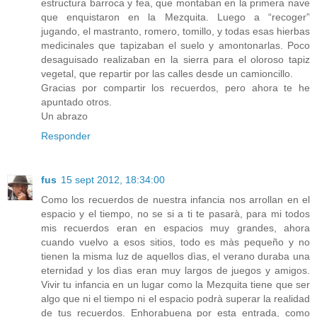
estructura barroca y fea, que montaban en la primera nave
que enquistaron en la Mezquita. Luego a “recoger”
jugando, el mastranto, romero, tomillo, y todas esas hierbas
medicinales que tapizaban el suelo y amontonarlas. Poco
desaguisado realizaban en la sierra para el oloroso tapiz
vegetal, que repartir por las calles desde un camioncillo.
Gracias por compartir los recuerdos, pero ahora te he
apuntado otros.
Un abrazo
Responder
fus
15 sept 2012, 18:34:00
Como los recuerdos de nuestra infancia nos arrollan en el
espacio y el tiempo, no se si a ti te pasarà, para mi todos
mis recuerdos eran en espacios muy grandes, ahora
cuando vuelvo a esos sitios, todo es màs pequeño y no
tienen la misma luz de aquellos dìas, el verano duraba una
eternidad y los dìas eran muy largos de juegos y amigos.
Vivir tu infancia en un lugar como la Mezquita tiene que ser
algo que ni el tiempo ni el espacio podrà superar la realidad
de tus recuerdos. Enhorabuena por esta entrada, como