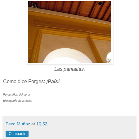
Las pantallas.
Como dice Forges:
¡País!
Fotografías del autor
Bibliografía de la calle.
Paco Muñoz
at
10:53
Compartir