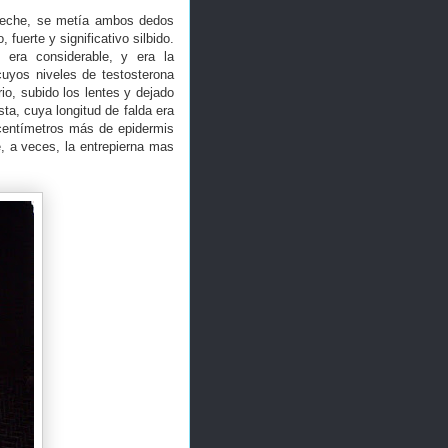
Leche, se metía ambos dedos
fuerte y significativo silbido.
 era considerable, y era la
cuyos niveles de testosterona
io, subido los lentes y dejado
ta, cuya longitud de falda era
 centímetros más de epidermis
, a veces, la entrepierna mas