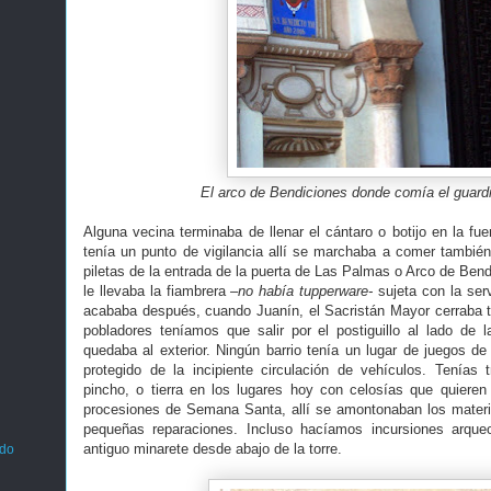
El arco de Bendiciones donde comía el guard
Alguna vecina terminaba de llenar el cántaro o botijo en la fu
tenía un punto de vigilancia allí se marchaba a comer tambié
piletas de la entrada de la puerta de Las Palmas o Arco de Bend
le llevaba la fiambrera
–no había tupperware-
sujeta con la ser
acababa después, cuando Juanín, el Sacristán Mayor cerraba t
pobladores teníamos que salir por el postiguillo al lado de l
quedaba al exterior. Ningún barrio tenía un lugar de juegos de 
protegido de la incipiente circulación de vehículos. Tenías 
pincho, o tierra en los lugares hoy con celosías que quieren 
procesiones de Semana Santa, allí se amontonaban los materi
pequeñas reparaciones. Incluso hacíamos incursiones arqueo
antiguo minarete desde abajo de la torre.
ado