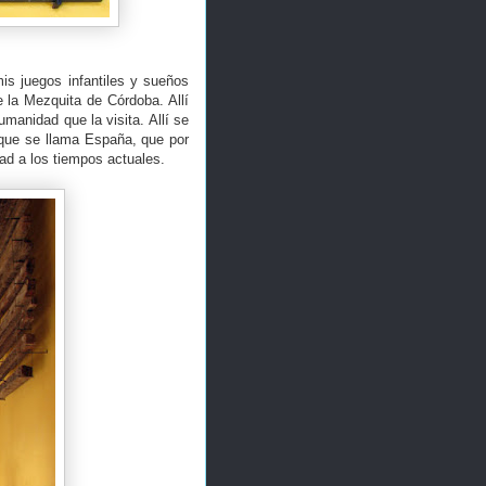
is juegos infantiles y sueños
 la Mezquita de Córdoba. Allí
umanidad que la visita. Allí se
que se llama España, que por
ad a los tiempos actuales.