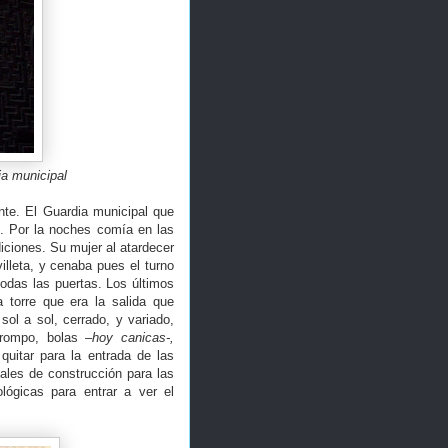
ia municipal
ente. El Guardia municipal que
n. Por la noches comía en las
iciones. Su mujer al atardecer
villeta, y cenaba pues el turno
odas las puertas. Los últimos
a torre que era la salida que
sol a sol, cerrado, y variado,
trompo, bolas
–hoy canicas-,
quitar para la entrada de las
ales de construcción para las
lógicas para entrar a ver el