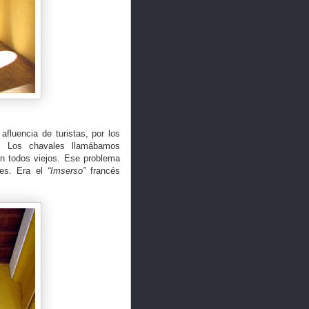
afluencia de turistas, por los
s. Los chavales llamábamos
an todos viejos. Ese problema
nes. Era el
“Imserso”
francés