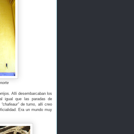
 norte
rrijos. Allí desembarcaban los
 al igual que las paradas de
l
“chafeaur”
de turno, allí creo
oficialidad. Era un mundo muy