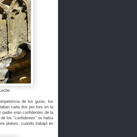
 Leche
ompetencia de los guías, los
staban cada dos por tres en la
i padre eran confidentes de la
o de los
"confidentes"
se había
ra platero, cuando trabajó en