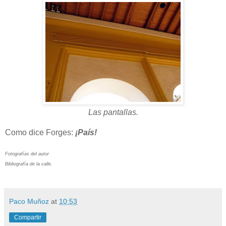
Las pantallas.
Como dice Forges:
¡País!
Fotografías del autor
Bibliografía de la calle.
Paco Muñoz
at
10:53
Compartir