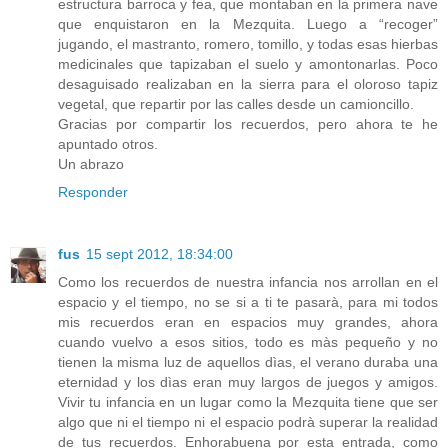
estructura barroca y fea, que montaban en la primera nave
que enquistaron en la Mezquita. Luego a “recoger”
jugando, el mastranto, romero, tomillo, y todas esas hierbas
medicinales que tapizaban el suelo y amontonarlas. Poco
desaguisado realizaban en la sierra para el oloroso tapiz
vegetal, que repartir por las calles desde un camioncillo.
Gracias por compartir los recuerdos, pero ahora te he
apuntado otros.
Un abrazo
Responder
fus
15 sept 2012, 18:34:00
Como los recuerdos de nuestra infancia nos arrollan en el
espacio y el tiempo, no se si a ti te pasarà, para mi todos
mis recuerdos eran en espacios muy grandes, ahora
cuando vuelvo a esos sitios, todo es màs pequeño y no
tienen la misma luz de aquellos dìas, el verano duraba una
eternidad y los dìas eran muy largos de juegos y amigos.
Vivir tu infancia en un lugar como la Mezquita tiene que ser
algo que ni el tiempo ni el espacio podrà superar la realidad
de tus recuerdos. Enhorabuena por esta entrada, como