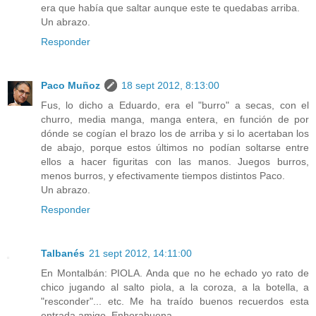
era que había que saltar aunque este te quedabas arriba.
Un abrazo.
Responder
Paco Muñoz
18 sept 2012, 8:13:00
Fus, lo dicho a Eduardo, era el "burro" a secas, con el
churro, media manga, manga entera, en función de por
dónde se cogían el brazo los de arriba y si lo acertaban los
de abajo, porque estos últimos no podían soltarse entre
ellos a hacer figuritas con las manos. Juegos burros,
menos burros, y efectivamente tiempos distintos Paco.
Un abrazo.
Responder
Talbanés
21 sept 2012, 14:11:00
En Montalbán: PIOLA. Anda que no he echado yo rato de
chico jugando al salto piola, a la coroza, a la botella, a
"resconder"... etc. Me ha traído buenos recuerdos esta
entrada amigo. Enhorabuena.