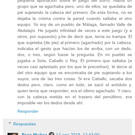
pequeña aportación sobre el juego del burro. Había un
grupo que se agachaba pero, uno de ellos, se quedaba de
pié sujetando la cabeza del primero. De esta forma, no se
dejaba la crisma contra la pared cuando saltaba el otro
equipo. Yo soy de un pueblo de Málaga, llamado Valle de
Abdalajís. He jugado infinidad de veces a este juego (y a
otros, por supuesto) y,he de decir que, tenía su trampa. El
que sujetaba (de pie) al primero (agachado) por la cabeza,
indicaba el gesto que hacían los de arriba, con un dedo,
dos, o tres, según fuese la pregunta. En mi pueblo se
jugaba a Sota, Caballo o Rey. El primero que saltaba (a
veces casi aplastado por los que le precedían), le decía al
del otro equipo que se encontraba de pie sujetando a los
suyos, una de las tres cosas. Si era Caballo, sacaba dos
dedos pero, claro, como en todo, se sacó el antídoto y,
quien tenía que responder, era el último agachado. Y claro,
con la cabeza metida en el trasero del penúltimo, era
imposible ver los dedos desde ahí.
Responder
Respuestas
Paco Muñoz
17 ago 2019, 12:43:00