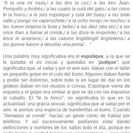
“A la una mi mula,/ a las dos la coz,/ a las tres Juan,
Periquillo y Andrés,/ a las cuatro la culá del gato,/ a las cinco
te la hinco,/ a la seis espolique y culá del buey,/ a las siete
salto y pongo mi caperuchete,/ a la ocho recojo mi mocho,/ a
las nueve empina la bota y bebe,/ a las diez otra vez,/ a las
once iban a llamar al conde,/ a las doce le responde,/ a las
trece le amanece,/ a las catorce tingilitingili tingileterra,/ a
las quince fueron a desollar una perra/… “
Una palabra muy significativa era el
espolique
, a la que se
le quitaba el es inicial y quedaba en
“
polique
”
, que
significaba que, al saltar y por el aire aún, dabas con el talón
un pequeño golpe en el culo del burro. Algunos daban fuerte
y podía ser doloroso, sobre todo si en lugar de dar en los
glúteos daban en los muslos o corvas. Espolique viene de
espuela y el golpe era similar al que se da con las espuelas
al caballo. El
“te la hinco”
, no significaba lo que en la
actualidad, una gracia sexual, significaba que al saltar por el
aire, le ponías una especia de banderillas al burro. Cuando
"llamabas al conde"
hacías un gesto como de hablar por
teléfono. Y así sucesivamente podíamos estar dando
definiciones y nombres de los saltos todo el día, porque en