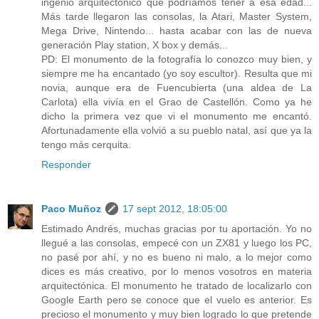
ingenio arquitectónico que podríamos tener a esa edad...
Más tarde llegaron las consolas, la Atari, Master System,
Mega Drive, Nintendo... hasta acabar con las de nueva
generación Play station, X box y demás...
PD: El monumento de la fotografía lo conozco muy bien, y
siempre me ha encantado (yo soy escultor). Resulta que mi
novia, aunque era de Fuencubierta (una aldea de La
Carlota) ella vivía en el Grao de Castellón. Como ya he
dicho la primera vez que vi el monumento me encantó.
Afortunadamente ella volvió a su pueblo natal, así que ya la
tengo más cerquita.
Responder
Paco Muñoz
17 sept 2012, 18:05:00
Estimado Andrés, muchas gracias por tu aportación. Yo no
llegué a las consolas, empecé con un ZX81 y luego los PC,
no pasé por ahí, y no es bueno ni malo, a lo mejor como
dices es más creativo, por lo menos vosotros en materia
arquitectónica. El monumento he tratado de localizarlo con
Google Earth pero se conoce que el vuelo es anterior. Es
precioso el monumento y muy bien logrado lo que pretende