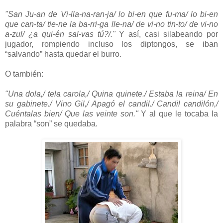
"San Ju-an de Vi-lla-na-ran-ja/ lo bi-en que fu-ma/ lo bi-en
que can-ta/ tie-ne la ba-rri-ga lle-na/ de vi-no tin-to/ de vi-no
a-zul/ ¿a qui-én sal-vas tú?/."
Y así, casi silabeando por
jugador, rompiendo incluso los diptongos, se iban
“salvando” hasta quedar el burro.
O también:
"Una dola,/ tela carola,/ Quina quinete./ Estaba la reina/ En
su gabinete./ Vino Gil,/ Apagó el candil./ Candil candilón,/
Cuéntalas bien/ Que las veinte son."
Y al que le tocaba la
palabra “son” se quedaba.