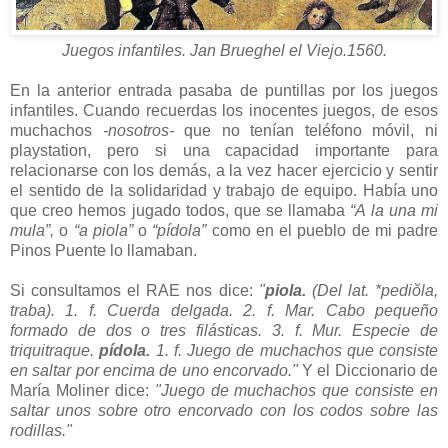
Juegos infantiles. Jan Brueghel el Viejo.1560.
En la anterior entrada pasaba de puntillas por los juegos
infantiles. Cuando recuerdas los inocentes juegos, de esos
muchachos
-nosotros-
que no tenían teléfono móvil, ni
playstation, pero si una capacidad importante para
relacionarse con los demás, a la vez hacer ejercicio y sentir
el sentido de la solidaridad y trabajo de equipo. Había uno
que creo hemos jugado todos, que se llamaba
“A la una mi
mula”,
o
“a piola”
o
“pídola”
como en el pueblo de mi padre
Pinos Puente lo llamaban.
Si consultamos el RAE nos dice:
"
piola.
(Del lat. *pediŏla,
traba). 1. f. Cuerda delgada. 2. f. Mar. Cabo pequeño
formado de dos o tres filásticas. 3. f. Mur. Especie de
triquitraque.
pídola.
1. f. Juego de muchachos que consiste
en saltar por encima de uno encorvado."
Y el Diccionario de
María Moliner dice:
"Juego de muchachos que consiste en
saltar unos sobre otro encorvado con los codos sobre las
rodillas."