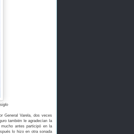
siglo
tor General Varela, dos veces
guro también le agradecían la
e mucho antes participó en la
espués lo hizo en otra sonada