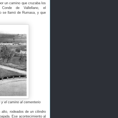
 por un camino que cruzaba los
 Conde de Vallellano, el
go se llamó de Rumasa, y que
ón y el camino al cementerio
alto, rodeados de un cilindro
ebajada. Ese acontecimiento al