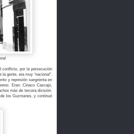
eral
 conflicto, por la persecución
de la gente, era muy
“nacional”
.
nto y represión sangrienta en
eno. Eran: Ciriaco Cascajo,
chos más de tercera división.
o de los Guzmanes, y continuó