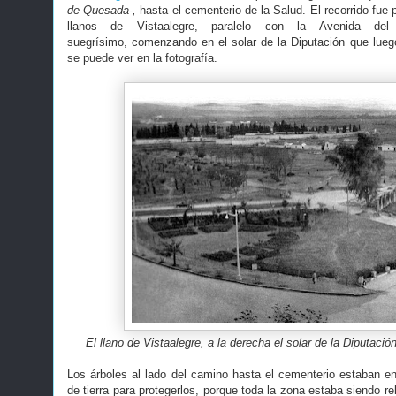
de Quesada-,
hasta el cementerio de la Salud. El recorrido fue
llanos de Vistaalegre, paralelo con la Avenida del
suegrísimo, comenzando en el solar de la Diputación que lue
se puede ver en la fotografía.
El llano de Vistaalegre, a la derecha el solar de la Diputaci
Los árboles al lado del camino hasta el cementerio estaban en 
de tierra para protegerlos, porque toda la zona estaba siendo r