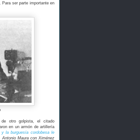
. Para ser parte importante en
o
e otro golpista, el citado
aron en un armón de artillería
as y la burguesía cordobesa le
na Antonio Maura con Ximénez