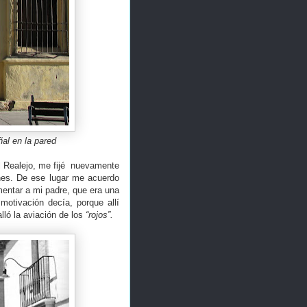
al en la pared
l Realejo, me fijé nuevamente
anes. De ese lugar me acuerdo
mentar a mi padre, que era una
motivación decía, porque allí
lló la aviación de los
“rojos”.