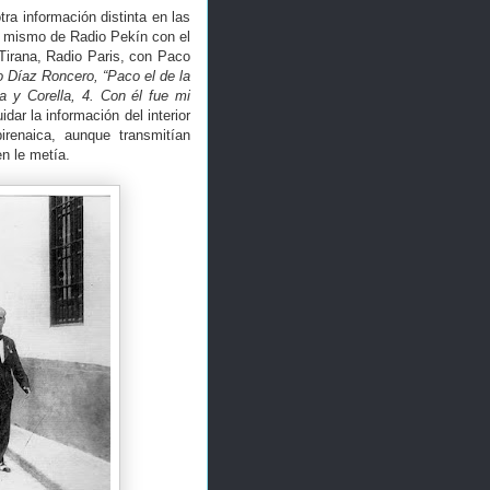
ra información distinta en las
o mismo de Radio Pekín con el
Tirana, Radio Paris, con Paco
o Díaz Roncero, “Paco el de la
a y Corella, 4. Con él fue mi
ar la información del interior
renaica, aunque transmitían
n le metía.