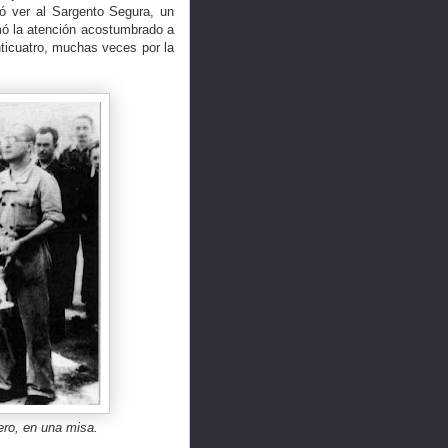
ió ver al Sargento Segura, un
mó la atención acostumbrado a
ticuatro, muchas veces por la
ero, en una misa.