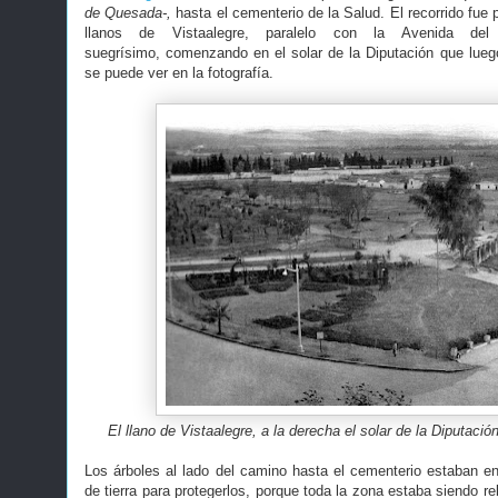
de Quesada-,
hasta el cementerio de la Salud. El recorrido fue
llanos de Vistaalegre, paralelo con la Avenida del
suegrísimo, comenzando en el solar de la Diputación que lue
se puede ver en la fotografía.
El llano de Vistaalegre, a la derecha el solar de la Diputaci
Los árboles al lado del camino hasta el cementerio estaban en 
de tierra para protegerlos, porque toda la zona estaba siendo r