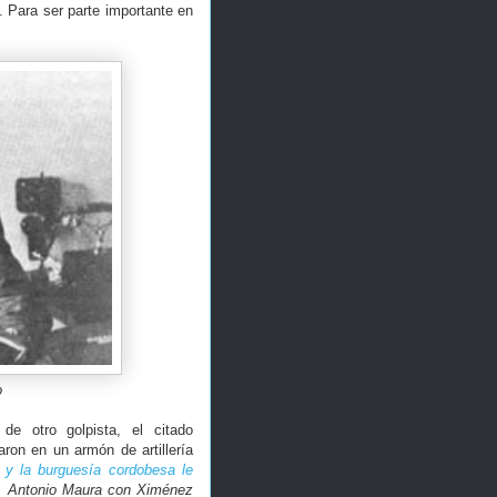
. Para ser parte importante en
o
e otro golpista, el citado
aron en un armón de artillería
as y la burguesía cordobesa le
na Antonio Maura con Ximénez