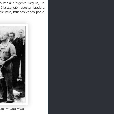
ió ver al Sargento Segura, un
mó la atención acostumbrado a
ticuatro, muchas veces por la
ero, en una misa.