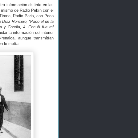
ra información distinta en las
o mismo de Radio Pekín con el
Tirana, Radio Paris, con Paco
o Díaz Roncero, “Paco el de la
a y Corella, 4. Con él fue mi
ar la información del interior
renaica, aunque transmitían
n le metía.