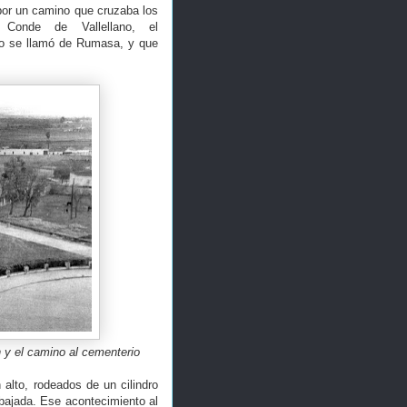
 por un camino que cruzaba los
 Conde de Vallellano, el
go se llamó de Rumasa, y que
ón y el camino al cementerio
alto, rodeados de un cilindro
ebajada. Ese acontecimiento al