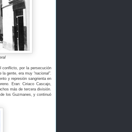
eral
 conflicto, por la persecución
de la gente, era muy
“nacional”
.
nto y represión sangrienta en
eno. Eran: Ciriaco Cascajo,
chos más de tercera división.
o de los Guzmanes, y continuó