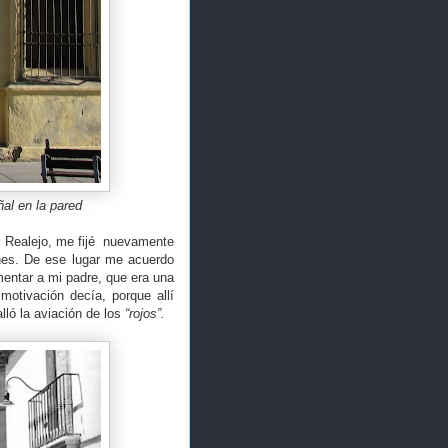
al en la pared
l Realejo, me fijé nuevamente
anes. De ese lugar me acuerdo
mentar a mi padre, que era una
motivación decía, porque allí
lló la aviación de los
“rojos”.