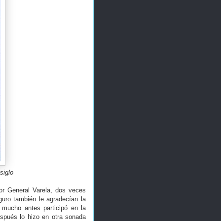
siglo
tor General Varela, dos veces
guro también le agradecían la
e mucho antes participó en la
espués lo hizo en otra sonada