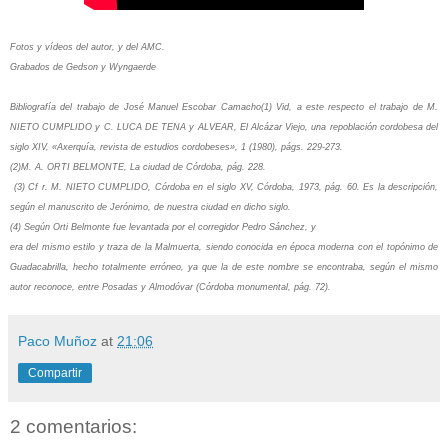
Fotos y vídeos del autor, y del AMC.
Grabados de Gedson y Wyngaerde
Bibliografía del trabajo de José Manuel Escobar Camacho(1) Vid, a este respecto el trabajo de M.
NIETO CUMPLIDO y C. LUCA DE TENA y ALVEAR, El Alcázar Viejo, una repoblación cordobesa del
siglo XIV, «Axerquía, revista de estudios cordobeses», 1 (1980), págs. 229-273.
(2)M. A. ORTI BELMONTE, La ciudad de Córdoba, pág. 228.
(3) Cf r. M. NIETO CUMPLIDO, Córdoba en el siglo XV, Córdoba, 1973, pág. 60. Es la descripción,
según el manuscrito de Jerónimo, de nuestra ciudad en dicho siglo.
(4) Según Orti Belmonte fue levantada por el corregidor Pedro Sánchez, y
era del mismo estilo y traza de la Malmuerta, siendo conocida en época moderna con el topónimo de
Guadacabrilla, hecho totalmente erróneo, ya que la de este nombre se encontraba, según el mismo
autor reconoce, entre Posadas y Almodóvar (Córdoba monumental, pág. 72).
Paco Muñoz
at
21:06
Compartir
2 comentarios: