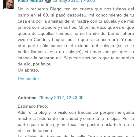
Paco Muñoz
29 may 2012, 7:46:00
No lo recuerdo Diego, ten en cuenta que nos fuimos del
barrio en el 69, si pasó después... mi conocimiento de tu
casa era por la amistad de mi madre con tu abuela y de mis
primos con tu padre y mis tíos. Mi primo Paco que es el que
queda de aquellos tiempos no se ha ido del barrio -ahora
vive en Conde y Luque- por lo que si se acordará. Yo por
otra parte sólo conozco el exterior del colegio (si se le
podía llamar a eso un colegio), si tengo amigos que su
infancia la pasaron allí. Si puede escribe lo que te acuerdes
de ello, por favor.
Un abrazo.
Responder
Anónimo
29 may 2012, 12:43:00
Estimado Paco,
Admiro tu blog y lo visito con frecuencia porque me gusta
mucho la historia de mi ciudad y cómo tú la reflejas. Por la
parte que me toca, y me toca, me gustaría aclarte lo de la
oficina de turismo.
La oficina de turismo de la calle Torrijos pertenece a la