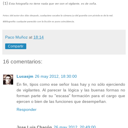
(1)
Esta fotografía no tiene nada que ver con el vigilante, es de coña.
Fotos: del autor dos días después, cualquiera sacaba la cámara.La del guardia con pistola es de la red.
Bibliografía: cualquier parecido con la ficción es pura coincidencia.
Paco Muñoz
at
18:14
Compartir
16 comentarios:
Lucasjm
26 may 2012, 18:30:00
En fin, tipos como ese señor loas hay y no sólo ejerciendo
de vigilantes. Al parecer la lógica y las buenas formas no
forman parte de su "escasa" formación para el cargo que
ejercen o bien de las funciones que desempeñan.
Responder
Jose Luis Chacón
26 may 2012, 20:49:00