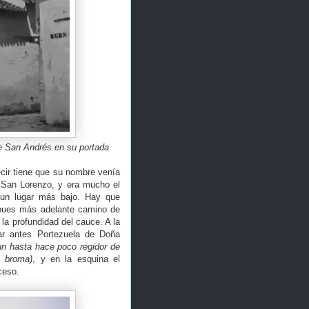
de San Andrés en su portada
ecir tiene que su nombre venía
e San Lorenzo, y era mucho el
r un lugar más bajo. Hay que
 pues más adelante camino de
la profundidad del cauce. A la
ar antes Portezuela de Doña
un hasta hace poco regidor de
s broma)
, y en la esquina el
ceso.