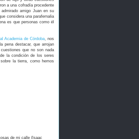
ron a una cofradía procedente
 y admirado amigo Juan en su
que considera una parafernalia
pena es que personas como él
al Academia de Córdoba
, nos
la pena destacar, que arrojan
y cuestiones que no son nada
de la condición de los seres
sobre la tierra, como hemos
osas de mi calle (Isaac