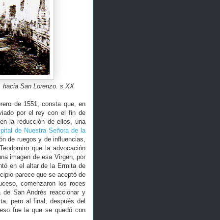
, hacia San Lorenzo. s XX
brero de 1551, consta que, en
iado por el rey con el fin de
en la reducción de ellos, una
pital de Nuestra Señora de la
ón de ruegos y de influencias,
 Teodomiro que la advocación
una imagen de esa Virgen, por
ó en el altar de la Ermita de
cipio parece que se aceptó de
Suceso, comenzaron los roces
va de San Andrés reaccionar y
a, pero al final, después del
ceso fue la que se quedó con