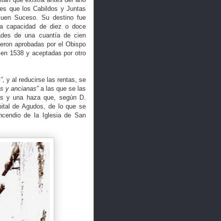
nes que los Cabildos y Juntas
Buen Suceso. Su destino fue
na capacidad de diez o doce
ades de una cuantía de cien
ueron aprobadas por el Obispo
 en 1538 y aceptadas por otro
”
, y al reducirse las rentas, se
s y ancianas”
a las que se las
as y una haza que, según D.
ital de Agudos, de lo que se
ncendio de la Iglesia de San