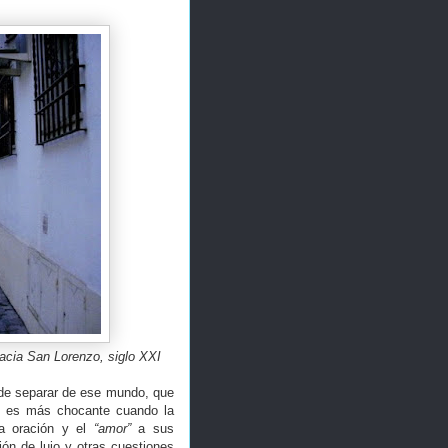
acia San Lorenzo, siglo XXI
ede separar de ese mundo, que
ue es más chocante cuando la
la oración y el
“amor”
a sus
ón de lujo y otras cuestiones