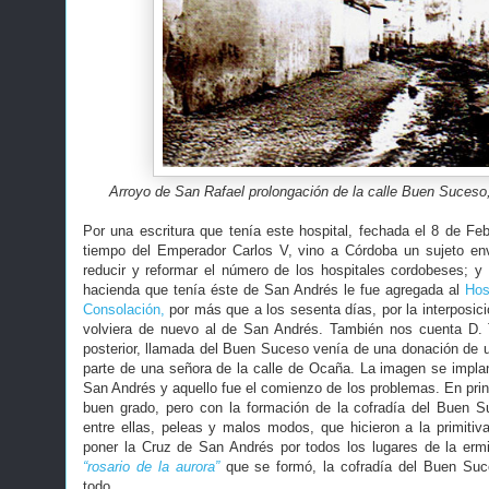
Arroyo de San Rafael prolongación de la calle Buen Suceso
Por una escritura que tenía este hospital, fechada el 8 de Fe
tiempo del Emperador Carlos V, vino a Córdoba un sujeto env
reducir y reformar el número de los hospitales cordobeses; y 
hacienda que tenía éste de San Andrés le fue agregada al
Hos
Consolación,
por más que a los sesenta días, por la interposici
volviera de nuevo al de San Andrés. También nos cuenta D.
posterior, llamada del Buen Suceso venía de una donación de 
parte de una señora de la calle de Ocaña. La imagen se implant
San Andrés y aquello fue el comienzo de los problemas. En prin
buen grado, pero con la formación de la cofradía del Buen 
entre ellas, peleas y malos modos, que hicieron a la primiti
poner la Cruz de San Andrés por todos los lugares de la ermit
“rosario de la aurora”
que se formó, la cofradía del Buen Su
todo.