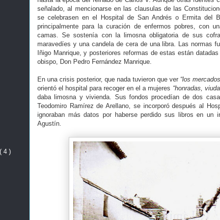
señalado, al mencionarse en las clausulas de las Constitucio
se celebrasen en el Hospital de San Andrés o Ermita del 
principalmente para la curación de enfermos pobres, con u
camas. Se sostenía con la limosna obligatoria de sus cofr
maravedíes y una candela de cera de una libra. Las normas f
Iñigo Manrique, y posteriores reformas de estas están datadas
obispo, Don Pedro Fernández Manrique.
En una crisis posterior, que nada tuvieron que ver
“los mercados
orientó el hospital para recoger en el a mujeres
“honradas, viuda
daba limosna y vivienda. Sus fondos procedían de dos cas
Teodomiro Ramírez de Arellano, se incorporó después al Hosp
ignoraban más datos por haberse perdido sus libros en un i
Agustín.
( 4 )