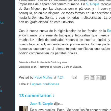
imposibles de separar del género humano. En
S. Roque
recogie
de San Miguel, por las disputas con el párroco, y mi buen
parroquia, no quiere ninguna, de todas formas es un sacerdote 
hasta la Semana Santa, y esas romerías multitudinarias. La 
son un
“grajo blanco”
en este universo.
los
Con la buena nueva de la digitalización de los fondos de la
Re
encontramos una serie de trabajos y fotografías que merece 
mucha luz sobre determinados rincones de nuestra ciudad, 
nuevo bajo el sol, evidentemente porque éstas forman parte 
humanos que somos el elemento más conflictivo que existe 
ado
podido comprobar en los párrafos finales.
Fotos de la Real Academia de Córdoba y autor.
Bibliografía de D. T. Ramírez de Arellano y Germán Saldaña.
Posted by
Paco Muñoz
at
7:24
Labels:
Lugares cordobeses
.
ra
13 comentarios :
Juan B. Carpio
dijo...
é
De nuevo gracias, Paco. Me hace ilusión conocer más c