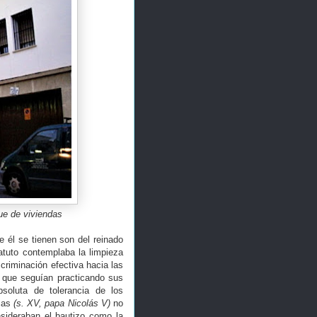
que de viviendas
e él se tienen son del reinado
atuto contemplaba la limpieza
riminación efectiva hacia las
r que seguían practicando sus
absoluta de tolerancia de los
icas
(s. XV, papa Nicolás V)
no
sideraban el bautizo como la