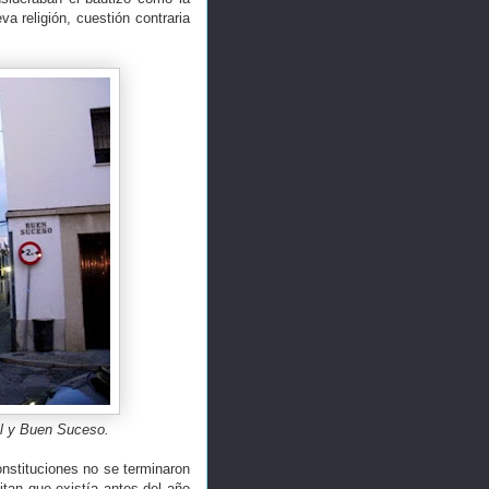
va religión, cuestión contraria
al y Buen Suceso.
nstituciones no se terminaron
itan que existía antes del año