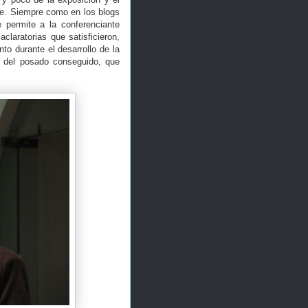
nte. Siempre como en los blogs
e permite a la conferenciante
claratorias que satisficieron,
to durante el desarrollo de la
pal del posado conseguido, que