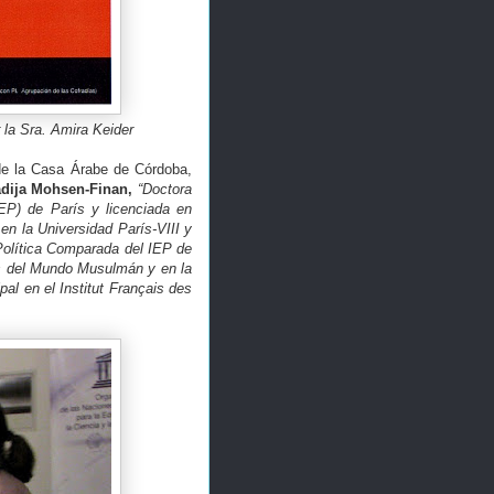
 la Sra. Amira Keider
de la Casa Árabe de Córdoba,
dija Mohsen-Finan,
“Doctora
IEP) de París y licenciada en
en la Universidad París-VIII y
Política Comparada del IEP de
es del Mundo Musulmán y en la
al en el Institut Français des