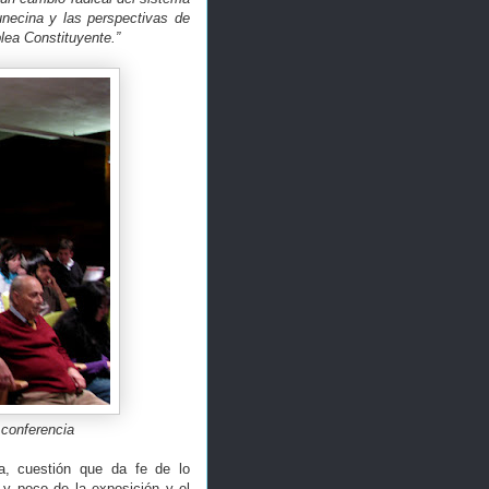
tunecina y las perspectivas de
blea Constituyente.”
 conferencia
ia, cuestión que da fe de lo
 y poco de la exposición y el