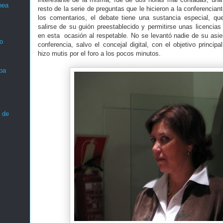
nea
resto de la serie de preguntas que le hicieron a la conferencia
los comentarios, el debate tiene una sustancia especial, qu
salirse de su guión preestablecido y permitirse unas licencias a
en esta ocasión al respetable. No se levantó nadie de su asien
o
conferencia, salvo el concejal digital, con el objetivo princi
hizo mutis por el foro a los pocos minutos.
ba
 de