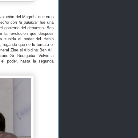
evolución del Magreb, que creo
hecho con la palabra”
fue una
 del gobierno del depuesto Ben
por la revolución que después
la subida al poder del Habib
”,
rogando que no lo tomara el
neral Zine el Albidine Ben Ali,
tario Sr. Bourguiba. Volvió a
 el poder, hasta la segunda