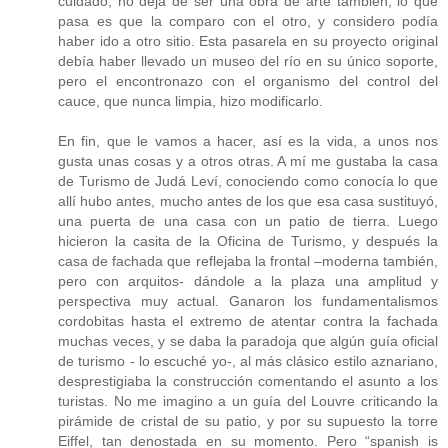
cuidado, no deja de ser una obra de arte también, lo que
pasa es que la comparo con el otro, y considero podía
haber ido a otro sitio. Esta pasarela en su proyecto original
debía haber llevado un museo del río en su único soporte,
pero el encontronazo con el organismo del control del
cauce, que nunca limpia, hizo modificarlo.
En fin, que le vamos a hacer, así es la vida, a unos nos
gusta unas cosas y a otros otras. A mí me gustaba la casa
de Turismo de Judá Leví, conociendo como conocía lo que
allí hubo antes, mucho antes de los que esa casa sustituyó,
una puerta de una casa con un patio de tierra. Luego
hicieron la casita de la Oficina de Turismo, y después la
casa de fachada que reflejaba la frontal –moderna también,
pero con arquitos- dándole a la plaza una amplitud y
perspectiva muy actual. Ganaron los fundamentalismos
cordobitas hasta el extremo de atentar contra la fachada
muchas veces, y se daba la paradoja que algún guía oficial
de turismo - lo escuché yo-, al más clásico estilo aznariano,
desprestigiaba la construcción comentando el asunto a los
turistas. No me imagino a un guía del Louvre criticando la
pirámide de cristal de su patio, y por su supuesto la torre
Eiffel, tan denostada en su momento. Pero “spanish is