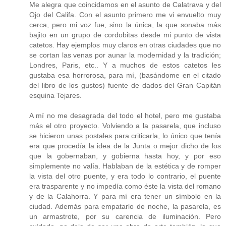
Me alegra que coincidamos en el asunto de Calatrava y del
Ojo del Califa. Con el asunto primero me vi envuelto muy
cerca, pero mi voz fue, sino la única, la que sonaba más
bajito en un grupo de cordobitas desde mi punto de vista
catetos. Hay ejemplos muy claros en otras ciudades que no
se cortan las venas por aunar la modernidad y la tradición;
Londres, Paris, etc.. Y a muchos de estos catetos les
gustaba esa horrorosa, para mí, (basándome en el citado
del libro de los gustos) fuente de dados del Gran Capitán
esquina Tejares.
A mí no me desagrada del todo el hotel, pero me gustaba
más el otro proyecto. Volviendo a la pasarela, que incluso
se hicieron unas postales para criticarla, lo único que tenía
era que procedía la idea de la Junta o mejor dicho de los
que la gobernaban, y gobierna hasta hoy, y por eso
simplemente no valía. Hablaban de la estética y de romper
la vista del otro puente, y era todo lo contrario, el puente
era trasparente y no impedía como éste la vista del romano
y de la Calahorra. Y para mí era tener un símbolo en la
ciudad. Además para empatarlo de noche, la pasarela, es
un armastrote, por su carencia de iluminación. Pero