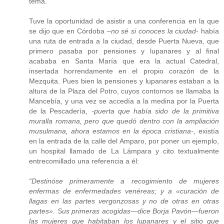
tema.
Tuve la oportunidad de asistir a una conferencia en la que
se dijo que en Córdoba
–no sé si conoces la ciudad-
había
una ruta de entrada a la ciudad, desde Puerta Nueva, que
primero pasaba por pensiones y lupanares y al final
acababa en Santa María que era la actual Catedral,
insertada horrendamente en el propio corazón de la
Mezquita. Pues bien la pensiones y lupanares estaban a la
altura de la Plaza del Potro, cuyos contornos se llamaba la
Mancebía, y una vez se accedía a la medina por la Puerta
de la Pescadería,
-puerta que había sido de la primitiva
muralla romana, pero que quedó dentro con la ampliación
musulmana, ahora estamos en la época cristiana-
, existía
en la entrada de la calle del Amparo, por poner un ejemplo,
un hospital llamado de La Lámpara y cito textualmente
entrecomillado una referencia a él:
“Destinóse primeramente a recogimiento de mujeres
enfermas de enfermedades venéreas; y a «curación de
llagas en las partes vergonzosas y no de otras en otras
partes». Sus primeras acogidas—dice Borja Pavón—fueron
las mujeres que habitaban los lupanares y el sitio que