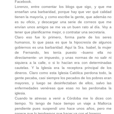
Facebook.
Lorenzo, entre comentar los blogs que sigo, y que me
enseñan una barbaridad, porque hay que ver qué calidad
tienen la mayoría, y como escribe la gente, que además no
es su oficio, y descargar una serie de correos que me
envían unos amigos se me va un buen rato al día. Voy a
tener que planificarme mejor, o contratar una secretaria.
Claro eso fue lo primero, forma parte de los seres
humanos, lo que pasa es que la hipocresía de algunos
gobiernos es una barbaridad. Aquí la Sra. Isabel, la mujer
de Fernando, les tenía puesto –bueno ella no
directamente- un impuesto, y unas normas de no salir ni
siquiera a la calle, o si lo hacían era con determinadas
cautelas. Y la Iglesia era la receptora principal de los
dineros. Claro como esta Iglesia Católica perdona todo, la
gente pecaba, casi siempre los pecados de los pobres eran
mayores, y luego se desinfectaban de ellos, salvo las
enfermedades venéreas que esas no las perdonaba la
iglesia.
Cuando te atrevas a venir a Córdoba me lo dices con
tiempo. Yo tengo de hace tiempo un viaje a Mallorca
pendiente pues suspendí uno hace unos años, pero me
parece que lo tendremos que hacer ya con el Inserso.