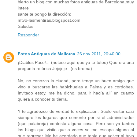
bierto un blog con muchas fotos antiguas de Barcelona,muy
intere
sante,te pongo la dirección:
mtvo-lasmentiras.blogspost.com
Saludos
Responder
Fotos Antiguas de Mallorca
26 nov 2011, 20:40:00
¡Diablos Paco!... (notese aquí que ya te tuteo) Que era una
pregunta retórica Jejejeje...(es broma)
No, no conozco la ciudad, pero tengo un buen amigo que
vino a buscarse las habichuelas a Palma y es cordobes.
Invitado estoy, me ha dicho, para ir hacía allí en cuanto
quiera a conocer tu tierra.
Y te agradezco de verdad tu explicación. Suelo visitar casí
siempre los lugares que comento por si el administrador
(que palabreja) contesta alguna cosa. Pero son ya tantos
los blogs que visito que a veces se me escapa alguno al
que regresar. Me he acordado que tenía que volver al tuyo