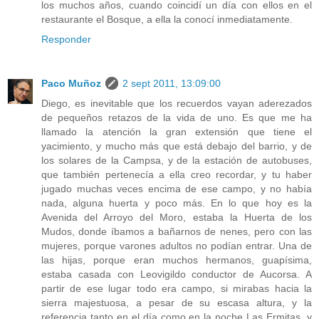
los muchos años, cuando coincidí un día con ellos en el
restaurante el Bosque, a ella la conocí inmediatamente.
Responder
Paco Muñoz
2 sept 2011, 13:09:00
Diego, es inevitable que los recuerdos vayan aderezados
de pequeños retazos de la vida de uno. Es que me ha
llamado la atención la gran extensión que tiene el
yacimiento, y mucho más que está debajo del barrio, y de
los solares de la Campsa, y de la estación de autobuses,
que también pertenecía a ella creo recordar, y tu haber
jugado muchas veces encima de ese campo, y no había
nada, alguna huerta y poco más. En lo que hoy es la
Avenida del Arroyo del Moro, estaba la Huerta de los
Mudos, donde íbamos a bañarnos de nenes, pero con las
mujeres, porque varones adultos no podían entrar. Una de
las hijas, porque eran muchos hermanos, guapísima,
estaba casada con Leovigildo conductor de Aucorsa. A
partir de ese lugar todo era campo, si mirabas hacia la
sierra majestuosa, a pesar de su escasa altura, y la
referencia tanto en el día como en la noche Las Ermitas, y