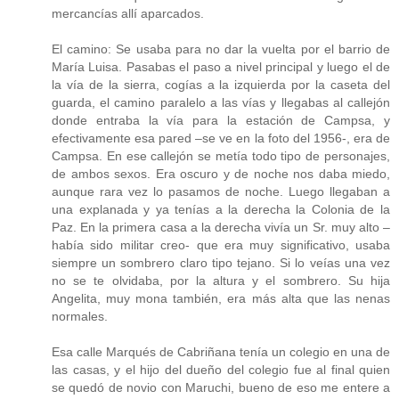
mercancías allí aparcados.
El camino: Se usaba para no dar la vuelta por el barrio de
María Luisa. Pasabas el paso a nivel principal y luego el de
la vía de la sierra, cogías a la izquierda por la caseta del
guarda, el camino paralelo a las vías y llegabas al callejón
donde entraba la vía para la estación de Campsa, y
efectivamente esa pared –se ve en la foto del 1956-, era de
Campsa. En ese callejón se metía todo tipo de personajes,
de ambos sexos. Era oscuro y de noche nos daba miedo,
aunque rara vez lo pasamos de noche. Luego llegaban a
una explanada y ya tenías a la derecha la Colonia de la
Paz. En la primera casa a la derecha vivía un Sr. muy alto –
había sido militar creo- que era muy significativo, usaba
siempre un sombrero claro tipo tejano. Si lo veías una vez
no se te olvidaba, por la altura y el sombrero. Su hija
Angelita, muy mona también, era más alta que las nenas
normales.
Esa calle Marqués de Cabriñana tenía un colegio en una de
las casas, y el hijo del dueño del colegio fue al final quien
se quedó de novio con Maruchi, bueno de eso me entere a