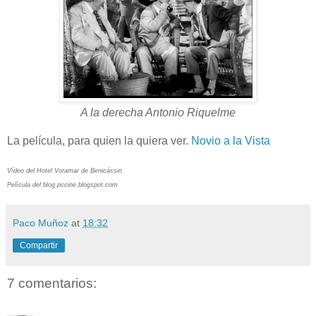
A la derecha Antonio Riquelme
La película, para quien la quiera ver.
Novio a la Vista
Vídeo del Hotel Voramar de Benicássin
Película del blog pccine.blogspot.com
Paco Muñoz
at
18:32
Compartir
7 comentarios: