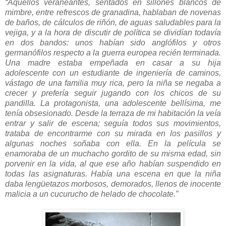
“Aquellos veraneantes, sentados en sillones blancos de
mimbre, entre refrescos de granadina, hablaban de novenas
de baños, de cálculos de riñón, de aguas saludables para la
vejiga, y a la hora de discutir de política se dividían todavía
en dos bandos: unos habían sido anglófilos y otros
germanófilos respecto a la guerra europea recién terminada.
Una madre estaba empeñada en casar a su hija
adolescente con un estudiante de ingeniería de caminos,
vástago de una familia muy rica, pero la niña se negaba a
crecer y prefería seguir jugando con los chicos de su
pandilla. La protagonista, una adolescente bellísima, me
tenía obsesionado. Desde la terraza de mi habitación la veía
entrar y salir de escena; seguía todos sus movimientos,
trataba de encontrarme con su mirada en los pasillos y
algunas noches soñaba con ella. En la película se
enamoraba de un muchacho gordito de su misma edad, sin
porvenir en la vida, al que ese año habían suspendido en
todas las asignaturas. Había una escena en que la niña
daba lengüetazos morbosos, demorados, llenos de inocente
malicia a un cucurucho de helado de chocolate.”