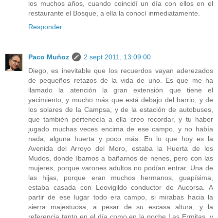
los muchos años, cuando coincidí un día con ellos en el
restaurante el Bosque, a ella la conocí inmediatamente.
Responder
Paco Muñoz
2 sept 2011, 13:09:00
Diego, es inevitable que los recuerdos vayan aderezados
de pequeños retazos de la vida de uno. Es que me ha
llamado la atención la gran extensión que tiene el
yacimiento, y mucho más que está debajo del barrio, y de
los solares de la Campsa, y de la estación de autobuses,
que también pertenecía a ella creo recordar, y tu haber
jugado muchas veces encima de ese campo, y no había
nada, alguna huerta y poco más. En lo que hoy es la
Avenida del Arroyo del Moro, estaba la Huerta de los
Mudos, donde íbamos a bañarnos de nenes, pero con las
mujeres, porque varones adultos no podían entrar. Una de
las hijas, porque eran muchos hermanos, guapísima,
estaba casada con Leovigildo conductor de Aucorsa. A
partir de ese lugar todo era campo, si mirabas hacia la
sierra majestuosa, a pesar de su escasa altura, y la
referencia tanto en el día como en la noche Las Ermitas, y