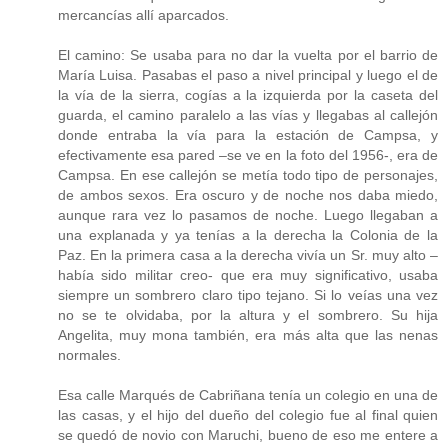
mercancías allí aparcados.
El camino: Se usaba para no dar la vuelta por el barrio de
María Luisa. Pasabas el paso a nivel principal y luego el de
la vía de la sierra, cogías a la izquierda por la caseta del
guarda, el camino paralelo a las vías y llegabas al callejón
donde entraba la vía para la estación de Campsa, y
efectivamente esa pared –se ve en la foto del 1956-, era de
Campsa. En ese callejón se metía todo tipo de personajes,
de ambos sexos. Era oscuro y de noche nos daba miedo,
aunque rara vez lo pasamos de noche. Luego llegaban a
una explanada y ya tenías a la derecha la Colonia de la
Paz. En la primera casa a la derecha vivía un Sr. muy alto –
había sido militar creo- que era muy significativo, usaba
siempre un sombrero claro tipo tejano. Si lo veías una vez
no se te olvidaba, por la altura y el sombrero. Su hija
Angelita, muy mona también, era más alta que las nenas
normales.
Esa calle Marqués de Cabriñana tenía un colegio en una de
las casas, y el hijo del dueño del colegio fue al final quien
se quedó de novio con Maruchi, bueno de eso me entere a