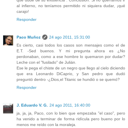
que dudé de su existencia". Conclusión: Si no queríamos ir
al infierno, no teníamos permitido ni siquiera dudar, ¡qué
carajo!
Responder
Paco Muñoz
24 ago 2011, 15:31:00
Es cierto, casi todos los casos son mensajes como el de
E.T. -Sed buenos. Y mi pregunta ahora es ¿No
perdonaban, como a ese hombre lo quemaron por dudar?
Leche con el "fusilado" de Julián.
Ese le pega el chiste de un negro que llego al cielo diciendo
que era Leonardo DiCaprio, y San pedro que dudó
preguntó dentro -¿Dios,el Titanic se hundió o se quemó?
Responder
J. Eduardo V. G.
24 ago 2011, 16:40:00
ja, ja, ja, Paco, con lo bien que empezaba "el caso", pero
ha venido a terminar de forma ridícula pero bueno por lo
menos me reído con la moraleja.