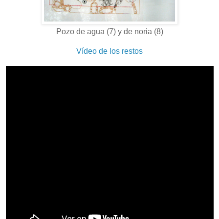
Pozo de agua (7) y de noria (8)
Vídeo de los restos