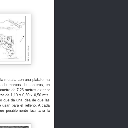
 la muralla con una plataforma
rado marcas de canteros, en
iámetro de 7,23 metros exterior
iza de 1,10 x 0,50 x 0,50 mts.
r lo que da una idea de que las
e usan para el relleno. A cada
e posiblemente facilitaría la