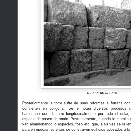
Interior de la torre
Posteriormente la torre sufre de unas reformas al forrarla con
convierten en poligonal. Se le notan diversos procesos c
barbacana que discurre longitudinalmente por todo el sola
especie de paseo de ronda. Posteriormente, cuando la muralla p
van abandonando lo espacios, foso etc. que, a su vez se relle
para en épocas recientes se construyen edificios adosados a la