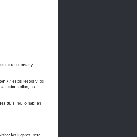
cceso a observar y
ten ¿? estos restos y los
 acceder a ellos, es
s tú, si no, lo habrían
isitar los lugares, pero