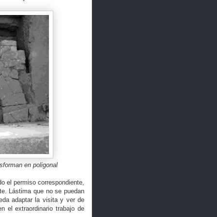
nsforman en poligonal
do el permiso correspondiente,
erte. Lástima que no se puedan
da adaptar la visita y ver de
 el extraordinario trabajo de