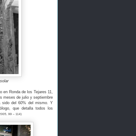
solar
o en Ronda de los Tejares 11,
s meses de julio y septiembre
ha sido del 60% del mismo. Y
ólogo, que detalla todos los
005, 99 – 114)