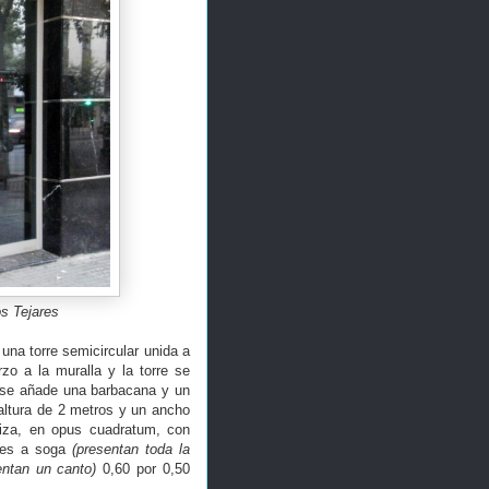
os Tejares
una torre semicircular unida a
zo a la muralla y la torre se
a se añade una barbacana y un
altura de 2 metros y un ancho
liza, en opus cuadratum, con
ares a soga
(presentan toda la
entan un canto)
0,60 por 0,50