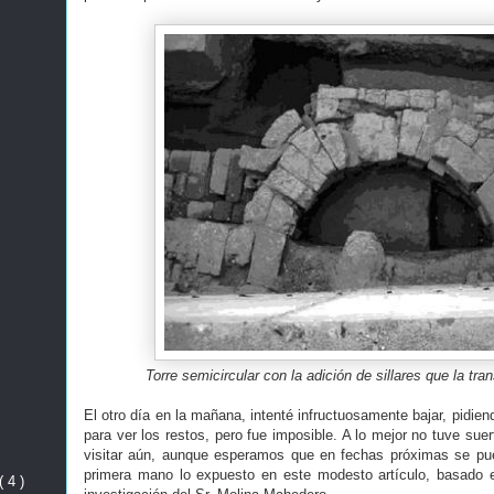
Torre semicircular con la adición de sillares que la tra
El otro día en la mañana, intenté infructuosamente bajar, pidien
para ver los restos, pero fue imposible. A lo mejor no tuve su
visitar aún, aunque esperamos que en fechas próximas se pue
primera mano lo expuesto en este modesto artículo, basado en
( 4 )