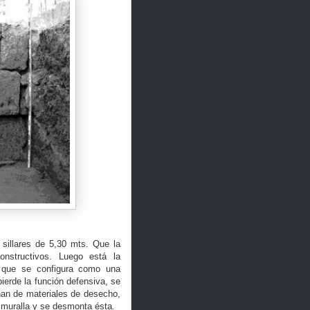
 sillares de 5,30 mts. Que la
onstructivos. Luego está la
r, que se configura como una
ierde la función defensiva, se
nan de materiales de desecho,
 muralla y se desmonta ésta.