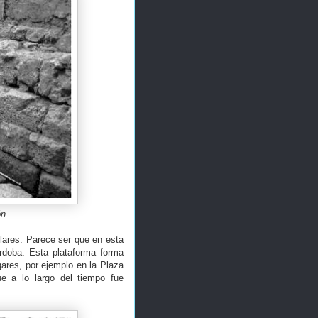
ón
llares. Parece ser que en esta
rdoba. Esta plataforma forma
ares, por ejemplo en la Plaza
ue a lo largo del tiempo fue