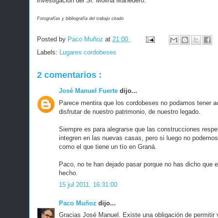
investigación del Sr. Molina Mahedero.
Fotografías y bibliografía del trabajo citado
Posted by
Paco Muñoz
at
21:00
Labels:
Lugares cordobeses
2 comentarios :
José Manuel Fuerte
dijo...
Parece mentira que los cordobeses no podamos tener a
disfrutar de nuestro patrimonio, de nuestro legado.
Siempre es para alegrarse que las construcciones respe
integren en las nuevas casas, pero si luego no podemos
como el que tiene un tío en Graná.
Paco, no te han dejado pasar porque no has dicho que ere
hecho.
15 jul 2011, 16:31:00
Paco Muñoz
dijo...
Gracias José Manuel. Existe una obligación de permitir v