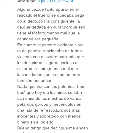
Anónimo
9 jul 2011, 23:54:00
Alguna vez,de tanto apurar en el
rascado,el trueno se quedaba pega
do al dedo,con la consiguiente lla
ga,que tardaba en curar,porque eso
tiene el fósforo,menos mal que la
cantidad era pequeña.
En cuanto al potente oxidante,clora
to de potasio,reacionaba de forma
violenta con el azufre haciendo que
las dos pidras llegaran incluso a
saltar por el aire,menos mal que
la cantidades que se ponían eran
también pequeñas.
Nada que ver,con las potentes "bom
bas" que hoy día los niños se fabri
can uniendo las mechas de varios
petardos gordos y metiéndolos en
una lata de refresco.Éramos más
inocentes y sobretodo con menos
dinero en el bolsillo.
Bueno,tengo que decir,que me encan