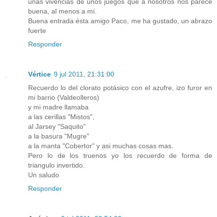
unas vivencias de unos juegos que a nosotros nos parece
buena, al menos a mí.
Buena entrada ésta amigo Paco, me ha gustado, un abrazo
fuerte
Responder
Vértice
9 jul 2011, 21:31:00
Recuerdo lo del clorato potásico con el azufre, izo furor en
mi barrio (Valdeolleros)
y mi madre llamaba
a las cerillas "Mistos",
al Jarsey "Saquito"
a la basura "Mugre"
a la manta "Cobertor" y asi muchas cosas mas.
Pero lo de los truenos yo los recuerdo de forma de
triangulo invertido.
Un saludo
Responder