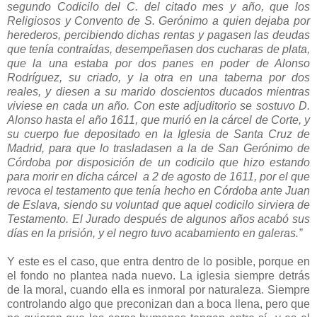
segundo Codicilo del C. del citado mes y año, que los
Religiosos y Convento de S. Gerónimo a quien dejaba por
herederos, percibiendo dichas rentas y pagasen las deudas
que tenía contraídas, desempeñasen dos cucharas de plata,
que la una estaba por dos panes en poder de Alonso
Rodríguez, su criado, y la otra en una taberna por dos
reales, y diesen a su marido doscientos ducados mientras
viviese en cada un año. Con este adjuditorio se sostuvo D.
Alonso hasta el año 1611, que murió en la cárcel de Corte, y
su cuerpo fue depositado en la Iglesia de Santa Cruz de
Madrid, para que lo trasladasen a la de San Gerónimo de
Córdoba por disposición de un codicilo que hizo estando
para morir en dicha cárcel a 2 de agosto de 1611, por el que
revoca el testamento que tenía hecho en Córdoba ante Juan
de Eslava, siendo su voluntad que aquel codicilo sirviera de
Testamento. El Jurado después de algunos años acabó sus
días en la prisión, y el negro tuvo acabamiento en galeras.”
Y este es el caso, que entra dentro de lo posible, porque en
el fondo no plantea nada nuevo. La iglesia siempre detrás
de la moral, cuando ella es inmoral por naturaleza. Siempre
controlando algo que preconizan dan a boca llena, pero que