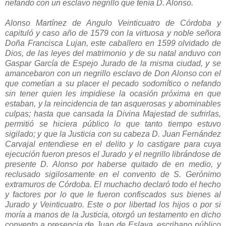
nefando con un esclavo negrillo que tenía D. Alonso.
Alonso Martínez de Angulo Veinticuatro de Córdoba y
capituló y caso año de 1579 con la virtuosa y noble señora
Doña Francisca Lujan, este caballero en 1599 olvidado de
Dios, de las leyes del matrimonio y de su natal anduvo con
Gaspar García de Espejo Jurado de la misma ciudad, y se
amancebaron con un negrillo esclavo de Don Alonso con el
que cometían a su placer el pecado sodomítico o nefando
sin tener quien les impidiese la ocasión próxima en que
estaban, y la reincidencia de tan asquerosas y abominables
culpas; hasta que cansada la Divina Majestad de sufrirlas,
permitió se hiciera público lo que tanto tiempo estuvo
sigilado; y que la Justicia con su cabeza D. Juan Fernández
Carvajal entendiese en el delito y lo castigare para cuya
ejecución fueron presos el Jurado y el negrillo librándose de
presente D. Alonso por haberse quitado de en medio, y
reclusado sigilosamente en el convento de S. Gerónimo
extramuros de Córdoba. El muchacho declaró todo el hecho
y factores por lo que le fueron confiscados sus bienes al
Jurado y Veinticuatro. Este o por libertad los hijos o por si
moría a manos de la Justicia, otorgó un testamento en dicho
convento a presencia de Juan de Eslava, escribano público