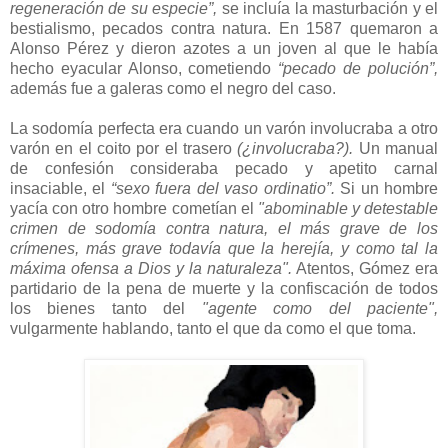
regeneración de su especie”,
se incluía la masturbación y el
bestialismo, pecados contra natura. En 1587 quemaron a
Alonso Pérez y dieron azotes a un joven al que le había
hecho eyacular Alonso, cometiendo
“pecado de polución”,
además fue a galeras como el negro del caso.
La sodomía perfecta era cuando un varón involucraba a otro
varón en el coito por el trasero
(¿involucraba?).
Un manual
de confesión consideraba pecado y apetito carnal
insaciable, el
“sexo fuera del vaso ordinatio”.
Si un hombre
yacía con otro hombre cometían el
"abominable y detestable
crimen de sodomía contra natura, el más grave de los
crímenes, más grave todavía que la herejía, y como tal la
máxima ofensa a Dios y la naturaleza".
Atentos, Gómez era
partidario de la pena de muerte y la confiscación de todos
los bienes tanto del
"agente como del paciente",
vulgarmente hablando, tanto el que da como el que toma.