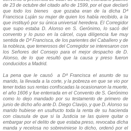
de 23 de octubre del citado año de 1599, por el que declaró
que todo los bienes que gozaba eran de la dicha Dª
Francisca Luján su mujer de quien los había recibido, a la
que instituyó por su única universal heredera. El Corregidor
que supo estaba D. Alonso en S. Gerónimo, lo sacó del
convento y lo puso en la cárcel, cuya diligencia fue muy
sentida de Dª Francisca, de los parientes del Caballero y de
la nobleza, que temerosos del Corregidor se interesaron con
los Señores del Consejo para el mejor despacho de D.
Alonso, de lo que resultó que la causa y preso fueron
conducidos a Madrid.
La pena que le causó a Dª Francisca el asunto de su
marido, la llevada a la corte, y la pobreza en que se vio por
tener todas sus rentas confiscadas la ocasionaron la muerte,
el año 1606 y fue enterrada en el Convento de S. Gerónimo
como lo dejo mandado por su testamento de primero de
junio de dicho año ante D. Diego Clavijo, y que D. Alonso su
marido hubiese en usufructo toda la renta de su hacienda
con clausula de que si la Justicia se las quiere quitar o
embargar por el delito de que estaba preso, revocaba dicha
manda y recelosa no sobreviniese lo dicho, ordenó por el