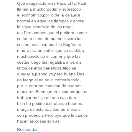
Que exagerado eres Paco.El tal Padi
lla tenía mucho poder y sobretodo
el económico,por lo de la caja,era
normal en aquellos tiempos y ahora
lo sigue siendo,lo de los regali
tos.Pero vamos que él pudiera comer
se tanto como de bueno llevara las
cestas,resulta imposible.Según mi
madre,era un señor que se cuidaba
mucho,incluido el comer y que las
cestas luego las regalaba a los dis
tintos centros benéficos.Algo se
quedaría,pienso yo,pero bueno.Des
de luego él no se lo comería todo,
por la enorme cantidad de buenos
manjares.Bueno,mea culpa,porque al
trabajar mi hija en una caja,tam
bién he podido disfrutar,de buenos
manjares esta navidad,pero eso sí
con prudencia.Pero oye,que le vamos
hacer,las cosas son así
Responder