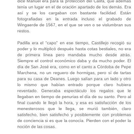
dice Manuel era para la protección del Califa, que además
tenía un lugar en el de oración apartado de los demás. Era
así y se los cargaban con bastante facilidad. Están
fotografiadas en la entrada incluso el grabado de
Wingaerde de 1567, en el que se ven o se vislumbran sus
restos.
Padilla era el “capo” en ese tiempo, Castillejo recogió su
poder y lo multiplicó después hasta cotas bestiales, no era
de primera línea pero mandaba mucho desde atrás.
Siempre el control económico daba y da mucho poder. El
día de San José era, como en el canto a Córdoba de Pepe
Marchena, no un reguero de hormigas, pero sí de tartas
para su casa de Deanes. Luego salían para un lado y otro
lo mismo que habían entrado porque claro hubiera
reventado. Generaba espectáculo los regalos que le
llegaban en tiempo de penurias el día de su santo. Pero al
final cuando le llegó la hora, y esa es satisfacción de los
menesterosos que le llega, se murió también, claro
satisfecho, bien satisfecho y posiblemente con problemas
de conciencia si es que la conocía. Pierden con el poder la
noción de las cosas.