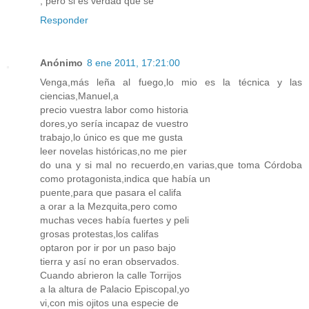
, pero si es verdad que se
Responder
Anónimo
8 ene 2011, 17:21:00
Venga,más leña al fuego,lo mio es la técnica y las
ciencias,Manuel,a
precio vuestra labor como historia
dores,yo sería incapaz de vuestro
trabajo,lo único es que me gusta
leer novelas históricas,no me pier
do una y si mal no recuerdo,en varias,que toma Córdoba
como protagonista,indica que había un
puente,para que pasara el califa
a orar a la Mezquita,pero como
muchas veces había fuertes y peli
grosas protestas,los califas
optaron por ir por un paso bajo
tierra y así no eran observados.
Cuando abrieron la calle Torrijos
a la altura de Palacio Episcopal,yo
vi,con mis ojitos una especie de