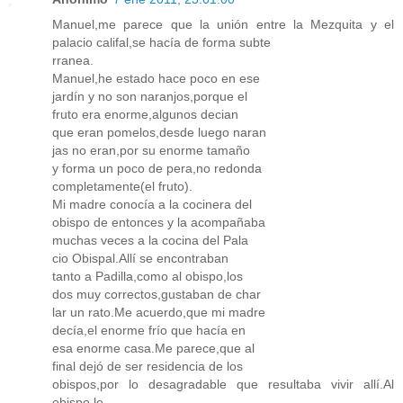
Manuel,me parece que la unión entre la Mezquita y el
palacio califal,se hacía de forma subte
rranea.
Manuel,he estado hace poco en ese
jardín y no son naranjos,porque el
fruto era enorme,algunos decian
que eran pomelos,desde luego naran
jas no eran,por su enorme tamaño
y forma un poco de pera,no redonda
completamente(el fruto).
Mi madre conocía a la cocinera del
obispo de entonces y la acompañaba
muchas veces a la cocina del Pala
cio Obispal.Allí se encontraban
tanto a Padilla,como al obispo,los
dos muy correctos,gustaban de char
lar un rato.Me acuerdo,que mi madre
decía,el enorme frío que hacía en
esa enorme casa.Me parece,que al
final dejó de ser residencia de los
obispos,por lo desagradable que resultaba vivir allí.Al
obispo,le