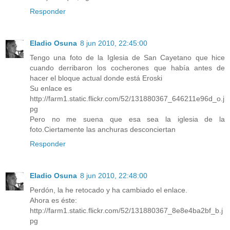
Responder
Eladio Osuna
8 jun 2010, 22:45:00
Tengo una foto de la Iglesia de San Cayetano que hice
cuando derribaron los cocherones que había antes de
hacer el bloque actual donde está Eroski
Su enlace es
http://farm1.static.flickr.com/52/131880367_646211e96d_o.j
pg
Pero no me suena que esa sea la iglesia de la
foto.Ciertamente las anchuras desconciertan
Responder
Eladio Osuna
8 jun 2010, 22:48:00
Perdón, la he retocado y ha cambiado el enlace.
Ahora es éste:
http://farm1.static.flickr.com/52/131880367_8e8e4ba2bf_b.j
pg