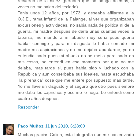
recuerdo de la niñez (perdona que no ponga acentos, a
veces no me salen del teclado).
Tenia unos 12 años, por 1973, y deseaba afiliarme a la
O.J.E., rama infantil de la Falange, al ver que organizaban
excursiones y actividades, no sabia nada de politica ni de la
guerra, mi madre despues de darla unas cuantas veces la
tabarra, me mando a mi abuelo muy seria pues queria
hablar conmigo y para mi disgusto le habia contado mi
madre mis aspiraciones y no me dejaba apuntarme, yo no
entendia nada pues mi abuelo no se metia para nada en
mis cosas, no entendi en ese momento por que no me
dejaba, mas tarde si, pues habia sido y luchado con la
Republica y aun conserbaba sus ideales, hasta escuchaba
"la pirenaica" cosa que me entere por supuesto mas tarde.
Yo me lleve un disgusto y el seguro que otro pues siempre
me daba los caprichos y ese me lo nego. Lo entendi como
cuatro años despues.
Responder
Paco Muñoz
11 jun 2010, 6:28:00
Muchas gracias Colina, esta fotografía que me has enviado