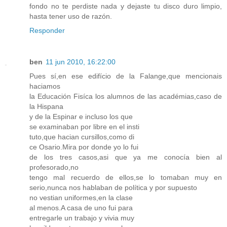
fondo no te perdiste nada y dejaste tu disco duro limpio,
hasta tener uso de razón.
Responder
ben
11 jun 2010, 16:22:00
Pues sí,en ese edifício de la Falange,que mencionais
haciamos
la Educación Fisíca los alumnos de las académias,caso de
la Hispana
y de la Espinar e incluso los que
se examinaban por libre en el insti
tuto,que hacian cursillos,como di
ce Osario.Mira por donde yo lo fui
de los tres casos,asi que ya me conocía bien al
profesorado,no
tengo mal recuerdo de ellos,se lo tomaban muy en
serio,nunca nos hablaban de política y por supuesto
no vestian uniformes,en la clase
al menos.A casa de uno fui para
entregarle un trabajo y vivia muy