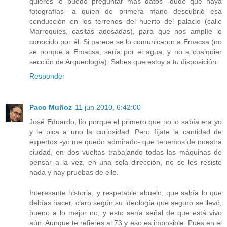
quieres le puedo preguntar más datos -dudo que haya
fotografías- a quien de primera mano descubrió esa
conducción en los terrenos del huerto del palacio (calle
Marroquies, casitas adosadas), para que nos amplíe lo
conocido por él. Si parece se lo comunicaron a Emacsa (no
se porque a Emacsa, sería por el agua, y no a cualquier
sección de Arqueología). Sabes que estoy a tu disposición.
Responder
Paco Muñoz
11 jun 2010, 6:42:00
José Eduardo, lío porque el primero que no lo sabía era yo
y le pica a uno la curiosidad. Pero fíjate la cantidad de
expertos -yo me quedo admirado- que tenemos de nuestra
ciudad, en dos vueltas trabajando todas las máquinas de
pensar a la vez, en una sola dirección, no se les resiste
nada y hay pruebas de ello.
Interesante historia, y respetable abuelo, que sabía lo que
debías hacer, claro según su ideología que seguro se llevó,
bueno a lo mejor no, y esto sería señal de que está vivo
aún. Aunque te refieres al 73 y eso es imposible. Pues en el