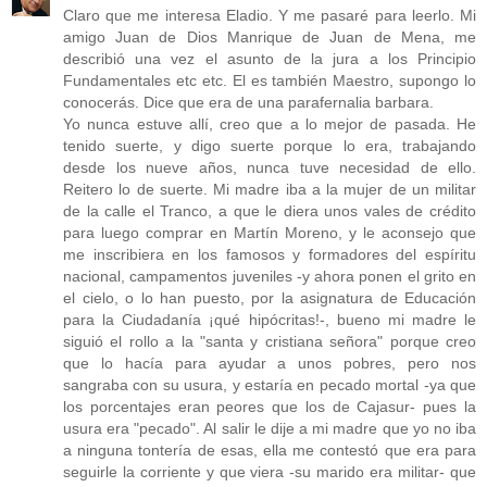
Claro que me interesa Eladio. Y me pasaré para leerlo. Mi
amigo Juan de Dios Manrique de Juan de Mena, me
describió una vez el asunto de la jura a los Principio
Fundamentales etc etc. El es también Maestro, supongo lo
conocerás. Dice que era de una parafernalia barbara.
Yo nunca estuve allí, creo que a lo mejor de pasada. He
tenido suerte, y digo suerte porque lo era, trabajando
desde los nueve años, nunca tuve necesidad de ello.
Reitero lo de suerte. Mi madre iba a la mujer de un militar
de la calle el Tranco, a que le diera unos vales de crédito
para luego comprar en Martín Moreno, y le aconsejo que
me inscribiera en los famosos y formadores del espíritu
nacional, campamentos juveniles -y ahora ponen el grito en
el cielo, o lo han puesto, por la asignatura de Educación
para la Ciudadanía ¡qué hipócritas!-, bueno mi madre le
siguió el rollo a la "santa y cristiana señora" porque creo
que lo hacía para ayudar a unos pobres, pero nos
sangraba con su usura, y estaría en pecado mortal -ya que
los porcentajes eran peores que los de Cajasur- pues la
usura era "pecado". Al salir le dije a mi madre que yo no iba
a ninguna tontería de esas, ella me contestó que era para
seguirle la corriente y que viera -su marido era militar- que