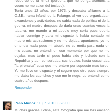
recuerdo de la niñez (perdona que no ponga acentos, a
veces no me salen del teclado).
Tenia unos 12 años, por 1973, y deseaba afiliarme a la
O.J.E., rama infantil de la Falange, al ver que organizaban
excursiones y actividades, no sabia nada de politica ni de la
guerra, mi madre despues de darla unas cuantas veces la
tabarra, me mando a mi abuelo muy seria pues queria
hablar conmigo y para mi disgusto le habia contado mi
madre mis aspiraciones y no me dejaba apuntarme, yo no
entendia nada pues mi abuelo no se metia para nada en
mis cosas, no entendi en ese momento por que no me
dejaba, mas tarde si, pues habia sido y luchado con la
Republica y aun conserbaba sus ideales, hasta escuchaba
"la pirenaica" cosa que me entere por supuesto mas tarde.
Yo me lleve un disgusto y el seguro que otro pues siempre
me daba los caprichos y ese me lo nego. Lo entendi como
cuatro años despues.
Responder
Paco Muñoz
11 jun 2010, 6:28:00
Muchas gracias Colina, esta fotografía que me has enviado