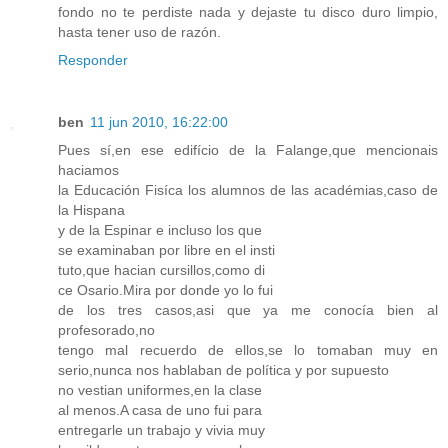
fondo no te perdiste nada y dejaste tu disco duro limpio,
hasta tener uso de razón.
Responder
ben
11 jun 2010, 16:22:00
Pues sí,en ese edifício de la Falange,que mencionais
haciamos
la Educación Fisíca los alumnos de las académias,caso de
la Hispana
y de la Espinar e incluso los que
se examinaban por libre en el insti
tuto,que hacian cursillos,como di
ce Osario.Mira por donde yo lo fui
de los tres casos,asi que ya me conocía bien al
profesorado,no
tengo mal recuerdo de ellos,se lo tomaban muy en
serio,nunca nos hablaban de política y por supuesto
no vestian uniformes,en la clase
al menos.A casa de uno fui para
entregarle un trabajo y vivia muy