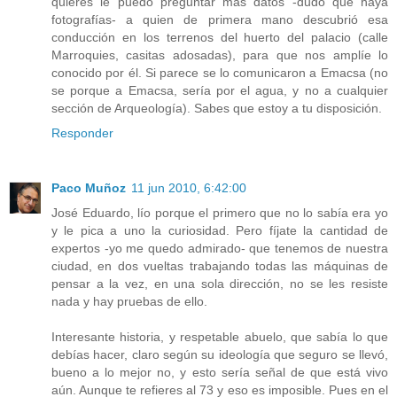
quieres le puedo preguntar más datos -dudo que haya
fotografías- a quien de primera mano descubrió esa
conducción en los terrenos del huerto del palacio (calle
Marroquies, casitas adosadas), para que nos amplíe lo
conocido por él. Si parece se lo comunicaron a Emacsa (no
se porque a Emacsa, sería por el agua, y no a cualquier
sección de Arqueología). Sabes que estoy a tu disposición.
Responder
Paco Muñoz
11 jun 2010, 6:42:00
José Eduardo, lío porque el primero que no lo sabía era yo
y le pica a uno la curiosidad. Pero fíjate la cantidad de
expertos -yo me quedo admirado- que tenemos de nuestra
ciudad, en dos vueltas trabajando todas las máquinas de
pensar a la vez, en una sola dirección, no se les resiste
nada y hay pruebas de ello.
Interesante historia, y respetable abuelo, que sabía lo que
debías hacer, claro según su ideología que seguro se llevó,
bueno a lo mejor no, y esto sería señal de que está vivo
aún. Aunque te refieres al 73 y eso es imposible. Pues en el