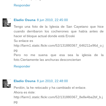
Responder
Eladio Osuna
8 jun 2010, 22:45:00
Tengo una foto de la Iglesia de San Cayetano que hice
cuando derribaron los cocherones que había antes de
hacer el bloque actual donde está Eroski
Su enlace es
http://farm1.static.flickr.com/52/131880367_646211e96d_o.j
pg
Pero no me suena que esa sea la iglesia de la
foto.Ciertamente las anchuras desconciertan
Responder
Eladio Osuna
8 jun 2010, 22:48:00
Perdón, la he retocado y ha cambiado el enlace.
Ahora es éste:
http://farm1.static.flickr.com/52/131880367_8e8e4ba2bf_b.j
pg