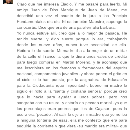
Claro que me interesa Eladio. Y me pasaré para leerlo. Mi
amigo Juan de Dios Manrique de Juan de Mena, me
describió una vez el asunto de la jura a los Principio
Fundamentales etc etc. El es también Maestro, supongo lo
conocerás. Dice que era de una parafernalia barbara.
Yo nunca estuve allí, creo que a lo mejor de pasada. He
tenido suerte, y digo suerte porque lo era, trabajando
desde los nueve años, nunca tuve necesidad de ello.
Reitero lo de suerte. Mi madre iba a la mujer de un militar
de la calle el Tranco, a que le diera unos vales de crédito
para luego comprar en Martín Moreno, y le aconsejo que
me inscribiera en los famosos y formadores del espíritu
nacional, campamentos juveniles -y ahora ponen el grito en
el cielo, o lo han puesto, por la asignatura de Educación
para la Ciudadanía ¡qué hipócritas!-, bueno mi madre le
siguió el rollo a la "santa y cristiana señora" porque creo
que lo hacía para ayudar a unos pobres, pero nos
sangraba con su usura, y estaría en pecado mortal -ya que
los porcentajes eran peores que los de Cajasur- pues la
usura era "pecado". Al salir le dije a mi madre que yo no iba
a ninguna tontería de esas, ella me contestó que era para
seguirle la corriente y que viera -su marido era militar- que