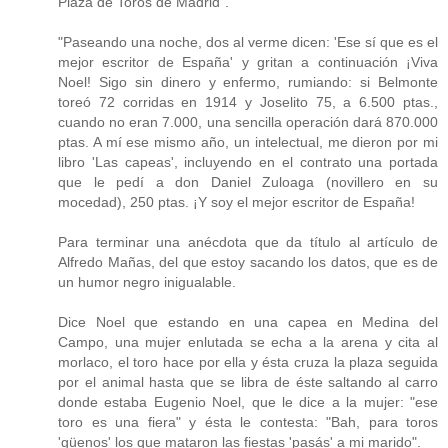
Plaza de Toros de Madrid".
"Paseando una noche, dos al verme dicen: 'Ese sí que es el
mejor escritor de España' y gritan a continuación ¡Viva
Noel! Sigo sin dinero y enfermo, rumiando: si Belmonte
toreó 72 corridas en 1914 y Joselito 75, a 6.500 ptas.,
cuando no eran 7.000, una sencilla operación dará 870.000
ptas. A mí ese mismo año, un intelectual, me dieron por mi
libro 'Las capeas', incluyendo en el contrato una portada
que le pedí a don Daniel Zuloaga (novillero en su
mocedad), 250 ptas. ¡Y soy el mejor escritor de España!
Para terminar una anécdota que da título al artículo de
Alfredo Mañas, del que estoy sacando los datos, que es de
un humor negro inigualable.
Dice Noel que estando en una capea en Medina del
Campo, una mujer enlutada se echa a la arena y cita al
morlaco, el toro hace por ella y ésta cruza la plaza seguida
por el animal hasta que se libra de éste saltando al carro
donde estaba Eugenio Noel, que le dice a la mujer: "ese
toro es una fiera" y ésta le contesta: "Bah, para toros
'güenos' los que mataron las fiestas 'pasás' a mi marido".