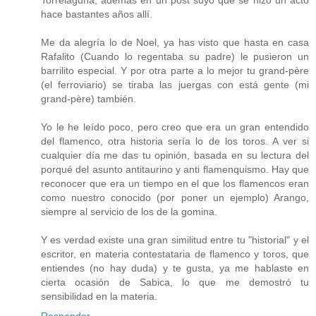
Torrelaguna, además en un post suyo que se hizo un acto
hace bastantes años allí.
Me da alegría lo de Noel, ya has visto que hasta en casa
Rafalito (Cuando lo regentaba su padre) le pusieron un
barrilito especial. Y por otra parte a lo mejor tu grand-père
(el ferroviario) se tiraba las juergas con está gente (mi
grand-père) también.
Yo le he leído poco, pero creo que era un gran entendido
del flamenco, otra historia sería lo de los toros. A ver si
cualquier día me das tu opinión, basada en su lectura del
porqué del asunto antitaurino y anti flamenquismo. Hay que
reconocer que era un tiempo en el que los flamencos eran
como nuestro conocido (por poner un ejemplo) Arango,
siempre al servicio de los de la gomina.
Y es verdad existe una gran similitud entre tu "historial" y el
escritor, en materia contestataria de flamenco y toros, que
entiendes (no hay duda) y te gusta, ya me hablaste en
cierta ocasión de Sabica, lo que me demostró tu
sensibilidad en la materia.