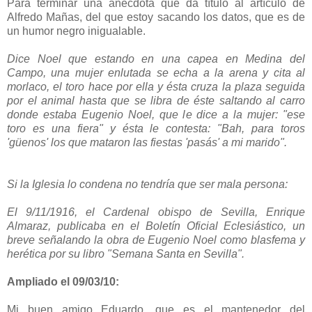
Para terminar una anécdota que da título al artículo de
Alfredo Mañas, del que estoy sacando los datos, que es de
un humor negro inigualable.
Dice Noel que estando en una capea en Medina del
Campo, una mujer enlutada se echa a la arena y cita al
morlaco, el toro hace por ella y ésta cruza la plaza seguida
por el animal hasta que se libra de éste saltando al carro
donde estaba Eugenio Noel, que le dice a la mujer: "ese
toro es una fiera" y ésta le contesta: "Bah, para toros
'güenos' los que mataron las fiestas 'pasás' a mi marido".
Si la Iglesia lo condena no tendría que ser mala persona:
El 9/11/1916, el Cardenal obispo de Sevilla, Enrique
Almaraz, publicaba en el Boletín Oficial Eclesiástico, un
breve señalando la obra de Eugenio Noel como blasfema y
herética por su libro "Semana Santa en Sevilla".
Ampliado el 09/03/10:
Mi buen amigo Eduardo, que es el mantenedor del