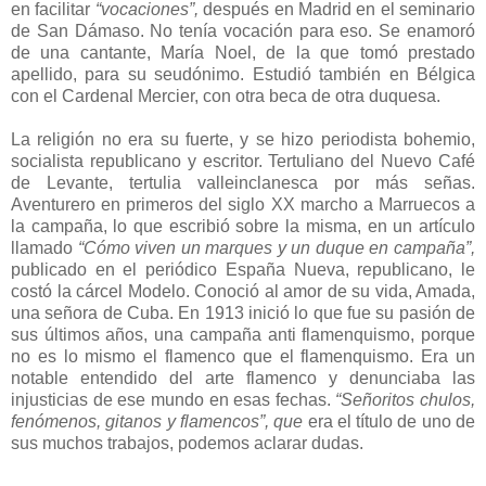
en facilitar
“vocaciones”,
después en Madrid en el seminario
de San Dámaso. No tenía vocación para eso. Se enamoró
de una cantante, María Noel, de la que tomó prestado
apellido, para su seudónimo. Estudió también en Bélgica
con el Cardenal Mercier, con otra beca de otra duquesa.
La religión no era su fuerte, y se hizo periodista bohemio,
socialista republicano y escritor. Tertuliano del Nuevo Café
de Levante, tertulia valleinclanesca por más señas.
Aventurero en primeros del siglo XX marcho a Marruecos a
la campaña, lo que escribió sobre la misma, en un artículo
llamado
“Cómo viven un marques y un duque en campaña”,
publicado en el periódico España Nueva, republicano, le
costó la cárcel Modelo. Conoció al amor de su vida, Amada,
una señora de Cuba. En 1913 inició lo que fue su pasión de
sus últimos años, una campaña anti flamenquismo, porque
no es lo mismo el flamenco que el flamenquismo. Era un
notable entendido del arte flamenco y denunciaba las
injusticias de ese mundo en esas fechas.
“Señoritos chulos,
fenómenos, gitanos y flamencos”, que
era el título de uno de
sus muchos trabajos, podemos aclarar dudas.