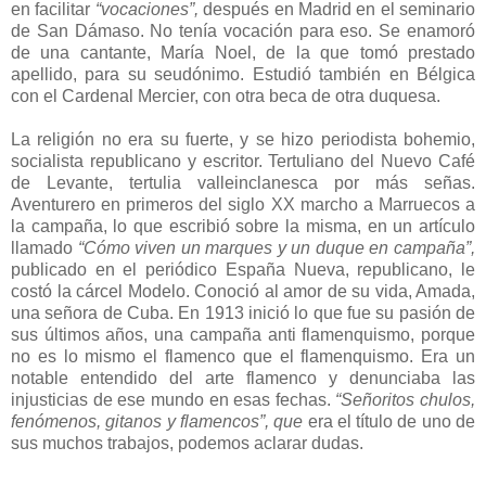
en facilitar
“vocaciones”,
después en Madrid en el seminario
de San Dámaso. No tenía vocación para eso. Se enamoró
de una cantante, María Noel, de la que tomó prestado
apellido, para su seudónimo. Estudió también en Bélgica
con el Cardenal Mercier, con otra beca de otra duquesa.
La religión no era su fuerte, y se hizo periodista bohemio,
socialista republicano y escritor. Tertuliano del Nuevo Café
de Levante, tertulia valleinclanesca por más señas.
Aventurero en primeros del siglo XX marcho a Marruecos a
la campaña, lo que escribió sobre la misma, en un artículo
llamado
“Cómo viven un marques y un duque en campaña”,
publicado en el periódico España Nueva, republicano, le
costó la cárcel Modelo. Conoció al amor de su vida, Amada,
una señora de Cuba. En 1913 inició lo que fue su pasión de
sus últimos años, una campaña anti flamenquismo, porque
no es lo mismo el flamenco que el flamenquismo. Era un
notable entendido del arte flamenco y denunciaba las
injusticias de ese mundo en esas fechas.
“Señoritos chulos,
fenómenos, gitanos y flamencos”, que
era el título de uno de
sus muchos trabajos, podemos aclarar dudas.