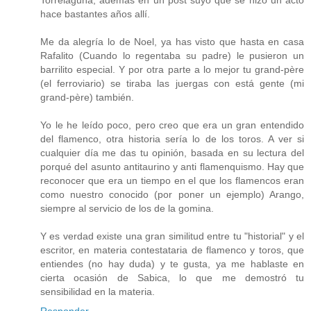
Torrelaguna, además en un post suyo que se hizo un acto
hace bastantes años allí.
Me da alegría lo de Noel, ya has visto que hasta en casa
Rafalito (Cuando lo regentaba su padre) le pusieron un
barrilito especial. Y por otra parte a lo mejor tu grand-père
(el ferroviario) se tiraba las juergas con está gente (mi
grand-père) también.
Yo le he leído poco, pero creo que era un gran entendido
del flamenco, otra historia sería lo de los toros. A ver si
cualquier día me das tu opinión, basada en su lectura del
porqué del asunto antitaurino y anti flamenquismo. Hay que
reconocer que era un tiempo en el que los flamencos eran
como nuestro conocido (por poner un ejemplo) Arango,
siempre al servicio de los de la gomina.
Y es verdad existe una gran similitud entre tu "historial" y el
escritor, en materia contestataria de flamenco y toros, que
entiendes (no hay duda) y te gusta, ya me hablaste en
cierta ocasión de Sabica, lo que me demostró tu
sensibilidad en la materia.