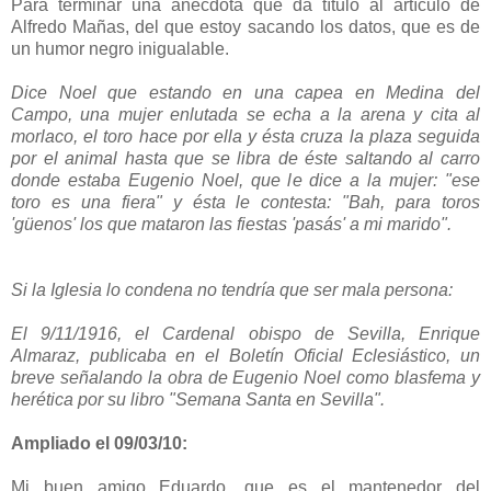
Para terminar una anécdota que da título al artículo de
Alfredo Mañas, del que estoy sacando los datos, que es de
un humor negro inigualable.
Dice Noel que estando en una capea en Medina del
Campo, una mujer enlutada se echa a la arena y cita al
morlaco, el toro hace por ella y ésta cruza la plaza seguida
por el animal hasta que se libra de éste saltando al carro
donde estaba Eugenio Noel, que le dice a la mujer: "ese
toro es una fiera" y ésta le contesta: "Bah, para toros
'güenos' los que mataron las fiestas 'pasás' a mi marido".
Si la Iglesia lo condena no tendría que ser mala persona:
El 9/11/1916, el Cardenal obispo de Sevilla, Enrique
Almaraz, publicaba en el Boletín Oficial Eclesiástico, un
breve señalando la obra de Eugenio Noel como blasfema y
herética por su libro "Semana Santa en Sevilla".
Ampliado el 09/03/10:
Mi buen amigo Eduardo, que es el mantenedor del