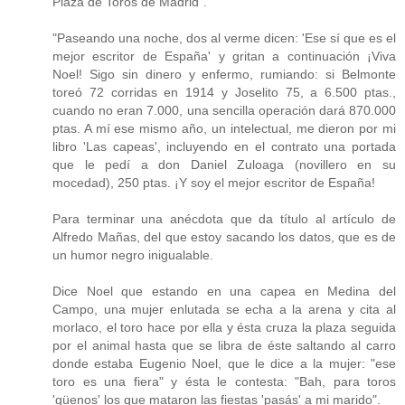
Plaza de Toros de Madrid".
"Paseando una noche, dos al verme dicen: 'Ese sí que es el
mejor escritor de España' y gritan a continuación ¡Viva
Noel! Sigo sin dinero y enfermo, rumiando: si Belmonte
toreó 72 corridas en 1914 y Joselito 75, a 6.500 ptas.,
cuando no eran 7.000, una sencilla operación dará 870.000
ptas. A mí ese mismo año, un intelectual, me dieron por mi
libro 'Las capeas', incluyendo en el contrato una portada
que le pedí a don Daniel Zuloaga (novillero en su
mocedad), 250 ptas. ¡Y soy el mejor escritor de España!
Para terminar una anécdota que da título al artículo de
Alfredo Mañas, del que estoy sacando los datos, que es de
un humor negro inigualable.
Dice Noel que estando en una capea en Medina del
Campo, una mujer enlutada se echa a la arena y cita al
morlaco, el toro hace por ella y ésta cruza la plaza seguida
por el animal hasta que se libra de éste saltando al carro
donde estaba Eugenio Noel, que le dice a la mujer: "ese
toro es una fiera" y ésta le contesta: "Bah, para toros
'güenos' los que mataron las fiestas 'pasás' a mi marido".