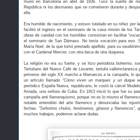
murió en Barcelona en abril de 1936. Tuvo la suerte de no
República ni los desmanes que se cometieron durante y despu
ella.
Era humilde de nacimiento, y estuvo tutelado en su niñez por l
facilitó el ingreso en el seminario de la casa misión de los T
obras de caridad con los humildes consistían en facilitar
“vocac
el seminario de San Dámaso. No tenía vocación para eso. 
María Noel, de la que tomó prestado apellido, para su seudónim
con el Cardenal Mercier, con otra beca de otra duquesa.
La religión no era su fuerte, y se hizo periodista bohemio, soci
Tertuliano del Nuevo Café de Levante, tertulia valleinclanesca
primeros del siglo XX marcho a Marruecos a la campaña, lo qu
un artículo llamado
“Cómo viven un marques y un duque 
periódico España Nueva, republicano, le costó la cárcel Modelo
Amada, una señora de Cuba. En 1913 inició lo que fue su pas
campaña anti flamenquismo, porque no es lo mismo el flamenc
notable entendido del arte flamenco y denunciaba las inju
fechas.
“Señoritos chulos, fenómenos, gitanos y flamencos”, 
muchos trabajos, podemos aclarar dudas.