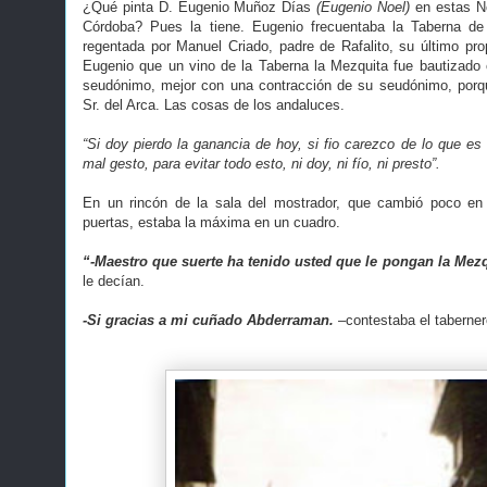
¿Qué pinta D. Eugenio Muñoz Días
(Eugenio Noel)
en estas No
Córdoba? Pues la tiene. Eugenio frecuentaba la Taberna de
regentada por Manuel Criado, padre de Rafalito, su último prop
Eugenio que un vino de la Taberna la Mezquita fue bautizado
seudónimo, mejor con una contracción de su seudónimo, porq
Sr. del Arca. Las cosas de los andaluces.
“Si doy pierdo la ganancia de hoy, si fio carezco de lo que es
mal gesto, para evitar todo esto, ni doy, ni fío, ni presto”.
En un rincón de la sala del mostrador, que cambió poco en
puertas, estaba la máxima en un cuadro.
“-Maestro que suerte ha tenido usted que le pongan la Mezq
le decían.
-Si gracias a mi cuñado Abderraman.
–contestaba el taberner