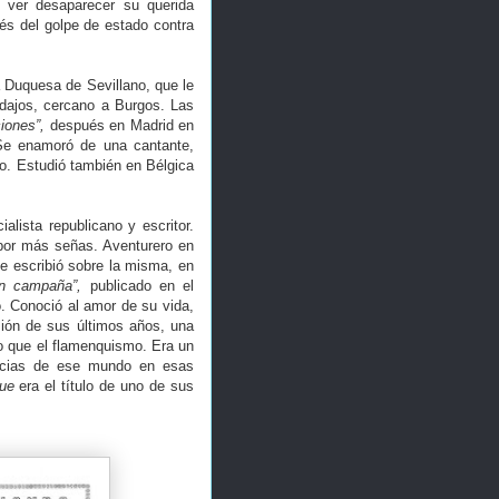
 ver desaparecer su querida
és del golpe de estado contra
a Duquesa de Sevillano, que le
ardajos, cercano a Burgos. Las
iones”,
después en Madrid en
Se enamoró de una cantante,
o. Estudió también en Bélgica
alista republicano y escritor.
 por más señas. Aventurero en
e escribió sobre la misma, en
en campaña”,
publicado en el
. Conoció al amor de su vida,
ión de sus últimos años, una
o que el flamenquismo. Era un
sticias de ese mundo en esas
que
era el título de uno de sus