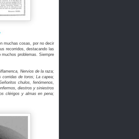
o
 en muchas cosas, por no decir
us recorridos, destacando las
reó muchos problemas. Siempre
flamenca, Nervios de la raza;
 corridas de toros; La capea;
Señoritos chulos, fenómenos,
nfermos, diestros y siniestros
los clérigos y almas en pena;