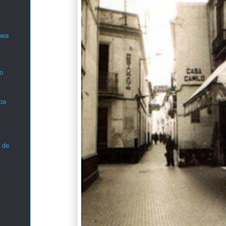
nea
o
ba
 de