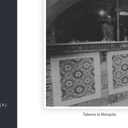
( 4 )
Taberna la Mezquita.