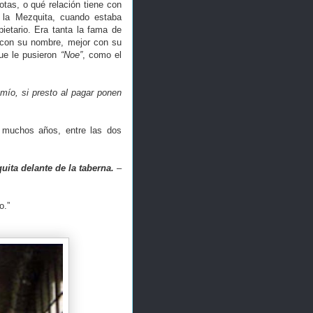
tas, o qué relación tiene con
 la Mezquita, cuando estaba
ietario. Era tanta la fama de
 con su nombre, mejor con su
ue le pusieron
“Noe”
, como el
 mío, si presto al pagar ponen
 muchos años, entre las dos
uita delante de la taberna.
–
o.”