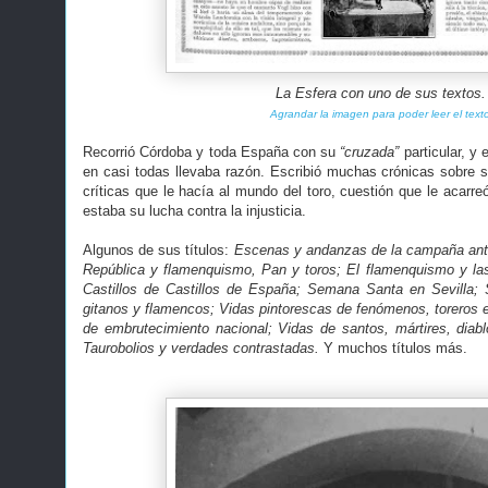
La Esfera con uno de sus textos.
Agrandar la imagen para poder leer el text
Recorrió Córdoba y toda España con su
“cruzada”
particular, y
en casi todas llevaba razón. Escribió muchas crónicas sobre s
críticas que le hacía al mundo del toro, cuestión que le acar
estaba su lucha contra la injusticia.
Algunos de sus títulos:
Escenas y andanzas de la campaña anti
República y flamenquismo, Pan y toros; El flamenquismo y las
Castillos de Castillos de España; Semana Santa en Sevilla; 
gitanos y flamencos; Vidas pintorescas de fenómenos, toreros e
de embrutecimiento nacional; Vidas de santos, mártires, diab
Taurobolios y verdades contrastadas.
Y muchos títulos más.