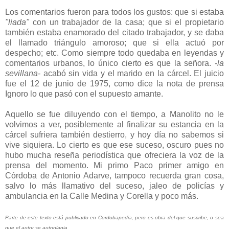
Los comentarios fueron para todos los gustos: que si estaba
"liada"
con un trabajador de la casa; que si el propietario
también estaba enamorado del citado trabajador, y se daba
el llamado triángulo amoroso; que si ella actuó por
despecho; etc. Como siempre todo quedaba en leyendas y
comentarios urbanos, lo único cierto es que la señora.
-la
sevillana-
acabó sin vida y el marido en la cárcel. El juicio
fue el 12 de junio de 1975, como dice la nota de prensa
Ignoro lo que pasó con el supuesto amante.
Aquello se fue diluyendo con el tiempo, a Manolito
no le
volvimos a ver, posiblemente al finalizar su estancia en la
cárcel sufriera también destierro, y hoy día no sabemos si
vive siquiera. Lo cierto es que ese suceso, oscuro pues no
hubo mucha reseña periodística que ofreciera la voz de la
prensa del momento. Mi primo Paco primer amigo en
Córdoba de Antonio Adarve, tampoco recuerda gran cosa,
salvo lo más llamativo del suceso, jaleo de policías y
ambulancia en la Calle Medina y Corella y poco más.
Parte de este texto está publicado en Cordobapedia, pero es obra del que suscribe, o sea
que el autor se autoplagia.