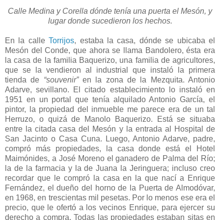
Calle Medina y Corella dónde tenía una puerta el Mesón, y
lugar donde sucedieron los hechos.
En la calle
Torrijos
, estaba la casa, dónde se ubicaba el
Mesón del Conde, que ahora se llama Bandolero, ésta era
la casa de la familia Baquerizo, una familia de agricultores,
que se la vendieron al industrial que instaló la primera
tienda de
“souvenir”
en la zona de la Mezquita. Antonio
Adarve, sevillano. El citado establecimiento lo instaló en
1951 en un portal que tenía alquilado Antonio García, el
pintor, la propiedad del inmueble me parece era de un tal
Herruzo, o quizá de Manolo Baquerizo. Está se situaba
entre la citada casa del Mesón y la entrada al Hospital de
San Jacinto o Casa Cuna. Luego, Antonio Adarve, padre,
compró más propiedades, la casa donde está el Hotel
Maimónides, a José Moreno el ganadero de Palma del Río;
la de la farmacia y la de Juana la Jeringuera; incluso creo
recordar que le compró la casa en la que nací a Enrique
Fernández, el dueño del horno de la Puerta de Almodóvar,
en 1968, en trescientas mil pesetas. Por lo menos ese era el
precio, que le ofertó a los vecinos Enrique, para ejercer su
derecho a compra. Todas las propiedades estaban sitas en