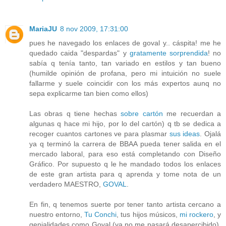
MariaJU
8 nov 2009, 17:31:00
pues he navegado los enlaces de goval y.. cáspita! me he
quedado caida "despardas" y
gratamente sorprendida
! no
sabía q tenía tanto, tan variado en estilos y tan bueno
(humilde opinión de profana, pero mi intuición no suele
fallarme y suele coincidir con los más expertos aunq no
sepa explicarme tan bien como ellos)
Las obras q tiene hechas
sobre cartón
me recuerdan a
algunas q hace mi hijo, por lo del cartón) q tb se dedica a
recoger cuantos cartones ve para plasmar
sus ideas
. Ojalá
ya q terminó la carrera de BBAA pueda tener salida en el
mercado laboral, para eso está completando con Diseño
Gráfico. Por supuesto q le he mandado todos los enlaces
de este gran artista para q aprenda y tome nota de un
verdadero MAESTRO,
GOVAL
.
En fin, q tenemos suerte por tener tanto artista cercano a
nuestro entorno,
Tu Conchi
, tus hijos músicos,
mi rockero
, y
genialidades como Goval (ya no me pasará desapercibido),