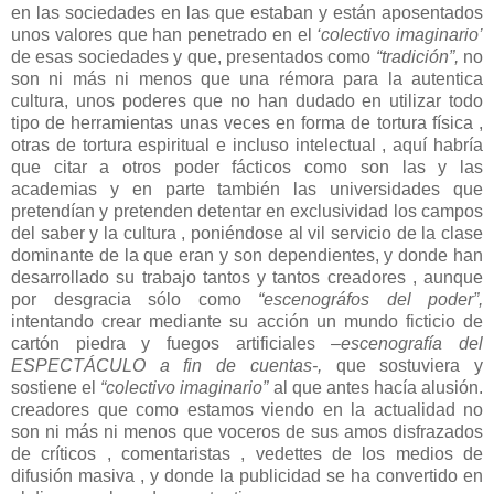
en las sociedades en las que estaban y están aposentados
unos valores que han penetrado en el
‘colectivo imaginario’
de esas sociedades y que, presentados como
“tradición”,
no
son ni más ni menos que una rémora para la autentica
cultura, unos poderes que no han dudado en utilizar todo
tipo de herramientas unas veces en forma de tortura física ,
otras de tortura espiritual e incluso intelectual , aquí habría
que citar a otros poder fácticos como son las y las
academias y en parte también las universidades que
pretendían y pretenden detentar en exclusividad los campos
del saber y la cultura , poniéndose al vil servicio de la clase
dominante de la que eran y son dependientes, y donde han
desarrollado su trabajo tantos y tantos creadores , aunque
por desgracia sólo como
“escenográfos del poder”,
intentando crear mediante su acción un mundo ficticio de
cartón piedra y fuegos artificiales
–escenografía del
ESPECTÁCULO a fin de cuentas-,
que sostuviera y
sostiene el
“colectivo imaginario”
al que antes hacía alusión.
creadores que como estamos viendo en la actualidad no
son ni más ni menos que voceros de sus amos disfrazados
de críticos , comentaristas , vedettes de los medios de
difusión masiva , y donde la publicidad se ha convertido en