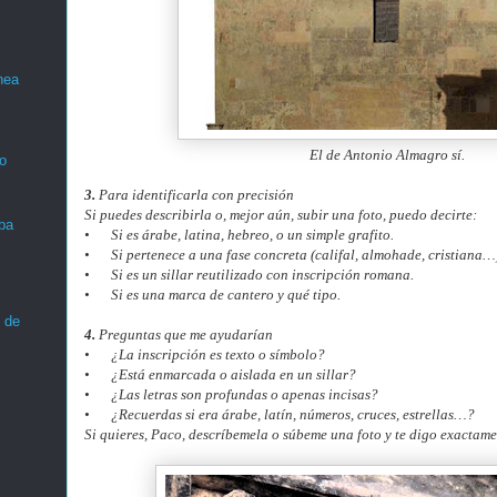
nea
El de Antonio Almagro sí.
o
3.
Para identificarla con precisión
Si puedes describirla o, mejor aún, subir una foto, puedo decirte:
ba
•
Si es árabe, latina, hebreo, o un simple grafito.
•
Si pertenece a una fase concreta (califal, almohade, cristiana…
•
Si es un sillar reutilizado con inscripción romana.
•
Si es una marca de cantero y qué tipo.
 de
4.
Preguntas que me ayudarían
•
¿La inscripción es texto o símbolo?
•
¿Está enmarcada o aislada en un sillar?
•
¿Las letras son profundas o apenas incisas?
•
¿Recuerdas si era árabe, latín, números, cruces, estrellas…?
Si quieres, Paco, descríbemela o súbeme una foto y te digo exactame