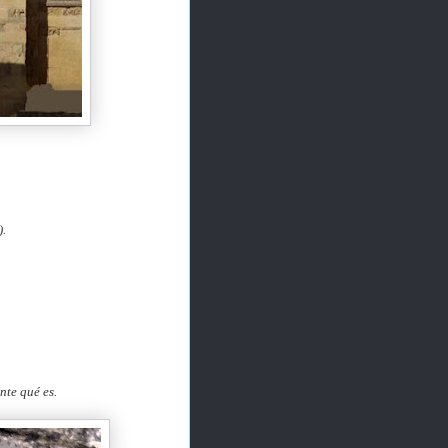
).
nte qué es.