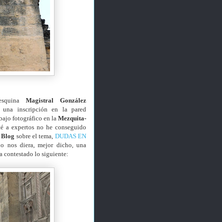
 esquina
Magistral González
 una inscripción en la pared
bajo fotográfico en la
Mezquita-
té a expertos no he conseguido
l
Blog
sobre el tema,
DUDAS EN
o nos diera, mejor dicho, una
a contestado lo siguiente: