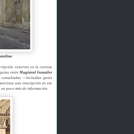
atalina
ripción concreta en la cornisa
squina entre
Magistral González
s consultadas —incluidas guías
 menciona una inscripción en ese
as un poco más de información.