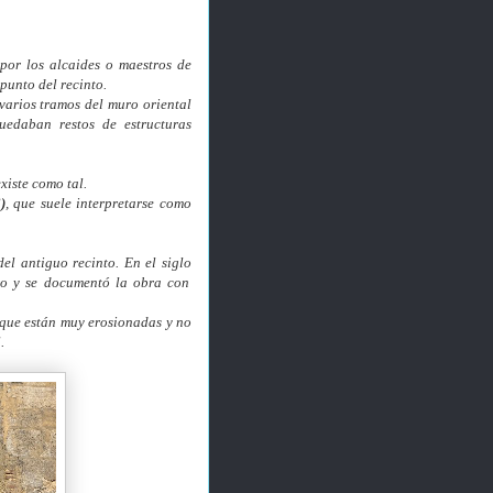
por los alcaides o maestros de
punto del recinto.
varios tramos del muro oriental
edaban restos de estructuras
xiste como tal.
)
, que suele interpretarse como
el antiguo recinto. En el siglo
ro y se documentó la obra con
rque están muy erosionadas y no
l.