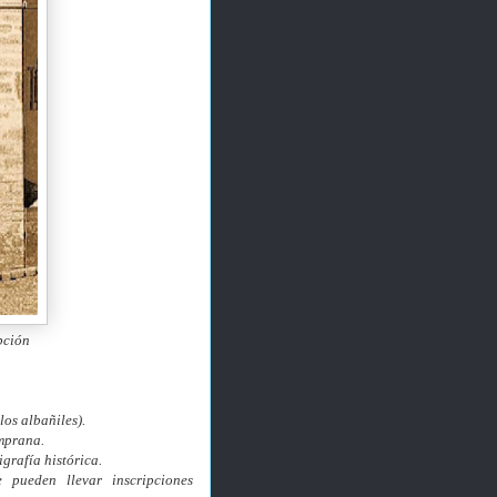
pción
os albañiles).
emprana.
igrafía histórica.
 pueden llevar inscripciones