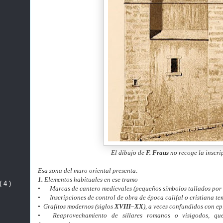
El dibujo de
F. Fraus
no recoge la inscri
Esa zona del muro oriental presenta:
1.
Elementos habituales en ese tramo
( 4 )
•
Marcas de cantero medievales (pequeños símbolos tallados por l
•
Inscripciones de control de obra de época califal o cristiana t
• Grafitos modernos (siglos
XVIII–XX
), a veces confundidos con ep
•
Reaprovechamiento de sillares romanos o visigodos, que