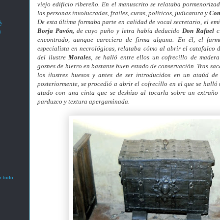
viejo edificio ribereño. En el manuscrito se relataba pormenoriza
las personas involucradas, frailes, curas, políticos, judicatura y
Com
De esta última formaba parte en calidad de vocal secretario, el em
é
Borja Pavón,
de cuyo puño y letra había deducido
Don Rafael
cl
a
encontrado, aunque careciera de firma alguna. En él, el farm
especialista en necrológicas, relataba cómo al abrir el catafalco 
del ilustre
Morales
, se halló entre ellos un cofrecillo de made
goznes de hierro en bastante buen estado de conservación. Tras sa
los ilustres huesos y antes de ser introducidos en un ataúd de
posteriormente, se procedió a abrir el cofrecillo en el que se halló
atado con una cinta que se deshizo al tocarla sobre un extraño
parduzco y textura apergaminada.
r todo