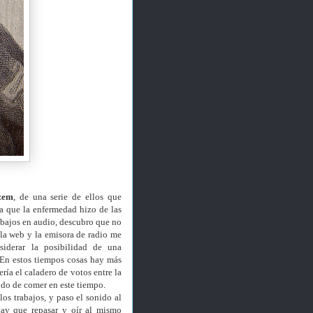
zem
, de una serie de ellos que
a que la enfermedad hizo de las
rabajos en audio, descubro que no
la web y la emisora de radio me
iderar la posibilidad de una
. En estos tiempos cosas hay más
ería el caladero de votos entre la
ndo de comer en este tiempo.
os trabajos, y paso el sonido al
hay que repasar y oír al mismo