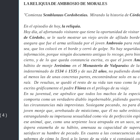
LA RELIQUIA DE AMBROSIO DE MORALES
"Comienza
Semblanzas Cordobestias.
Mirando la historia de
Córd
En el episodio de hoy,
la reliquia.
Hoy día, al afortunado visitante que tiene la oportunidad de visitar
de Córdob
a, se le suele mostrar un viejo arcón de afilado borde
asegura que fue el arma utilizada por el joven
Ambrosio
para real
sea, que los colocó en el borde y cerró de golpe.
No hay seguridad
información, porque ningún documento antiguo lo recoge, pero bien
cierto, y de lo que queda constancia escrita, es que el joven
Amb
hábito de monje
Jerónimo
en el
Monasterio de Valparaís
o de l
indeterminado de
1534
ó
1535
y de sus
21 años
, no pudiendo domin
al menos las de unas concretas partes, encontrándose solo en su c
raíz. De resultas, se quedó el resto de su vida tan raso como la
escrito gráficamente el padre
Flórez
en el prólogo de su viaje.
En su juventud, ese apéndice que todos los machos de la especie
comporta como un verdadero diablo ingobernable, pidiendo guerra 
las circunstancias más imprevistas. Sosiegame pecando, no para d
joven monje que, arrebatado de misticismo, que él no sabe erótic
( 4 )
estrangulando su impetuosa sexualidad como vía de perfección espi
ese animal, que, como una serpiente loca atrapada en un saco, se
áspera estameña de su hábito, amenaza su capacidad de supera
satisfacer su hambre de pecado. En cuanto a las consecuencias de
sabemos de cómo lo llevó a lo largo de su vida y si consiguió co