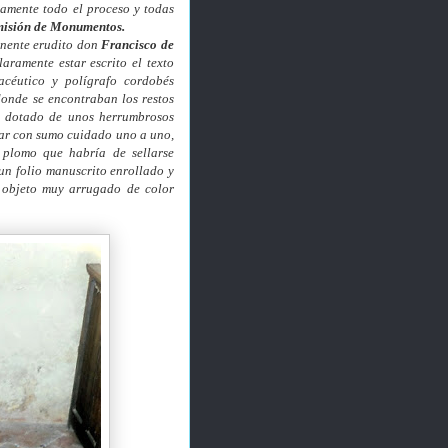
damente todo el proceso y todas
isión de Monumentos.
inente erudito don
Francisco de
aramente estar escrito el texto
acéutico y polígrafo cordobés
donde se encontraban los restos
ra dotado de unos herrumbrosos
car con sumo cuidado uno a uno,
 plomo que habría de sellarse
 un folio manuscrito enrollado y
 objeto muy arrugado de color