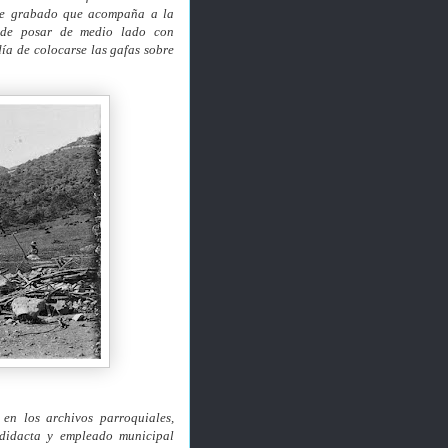
ese grabado que acompaña a la
 de posar de medio lado con
día de colocarse las gafas sobre
en los archivos parroquiales,
todidacta y empleado municipal