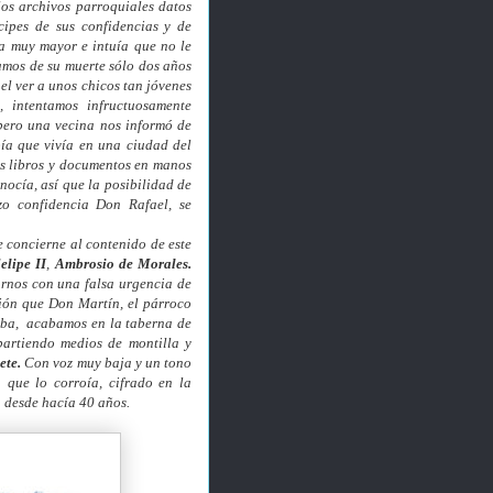
los archivos parroquiales datos
cipes de sus confidencias y de
ya muy mayor e intuía que no le
amos de su muerte sólo dos años
el ver a unos chicos tan jóvenes
, intentamos infructuosamente
pero una vecina nos informó de
bía que vivía en una ciudad del
s libros y documentos en manos
ocía, así que la posibilidad de
zo confidencia Don Rafael, se
 concierne al contenido de este
elipe II
,
Ambrosio de Morales.
arnos con una falsa urgencia de
ción que Don Martín, el párroco
gaba, acabamos en la taberna de
partiendo medios de montilla y
ete.
Con voz muy baja y un tono
 que lo corroía, cifrado en la
 desde hacía 40 años.