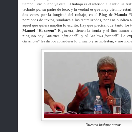
tiempo. Pero bueno ya está. El trabajo es el referido a la reliquia tes
tachado por su padre de loco, y la verdad es que muy bien no estarí
dos veces, por la longitud del trabajo, en el
Blog de Manolo “S
porciones de textos, similares a los teatralizados, por eso publico 
aquel que quiera ampliar lo escrito. Hay que precisar que, tanto los t
Manuel “Harazem” Figueroa
, tienen la ironía y el fino humor 
ninguno hay “
animus injuriandi
”, y sí “
animus jocandi
”. Lo exp
christianī
” les da por considerar lo primero y se molestan, y nos mole
Nuestro insigne autor