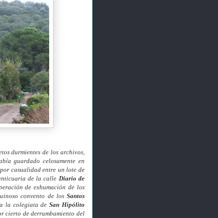
etos durmientes de los archivos,
había guardado celosamente en
 por casualidad entre un lote de
anticuaria de la calle
Diario de
peración de exhumación de los
ruinoso convento de los
Santos
a la colegiata de
San Hipólito
r cierto de derrumbamiento del