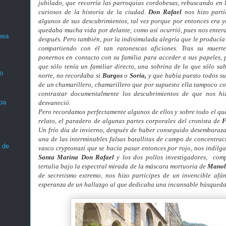
jubilado, que recorría las parroquias cordobesas, rebuscando en 
curiosos de la historia de la ciudad.
Don Rafael
nos hizo partí
algunos de sus descubrimientos, tal vez porque por entonces era 
quedaba mucha vida por delante, como así ocurrió, pues nos enter
nea
después. Pero también, por la indisimulada alegría que le producía 
compartiendo con él tan ratonescas aficiones. Tras su muerte
ponernos en contacto con su familia para acceder a sus papeles, 
que sólo tenía un familiar directo, una sobrina de la que sólo sa
o
norte, no recordaba si
Burgos
o
Soria,
y que había puesto todos su
de un chamarillero, chamarillero que por supuesto ella tampoco con
contrastar documentalmente los descubrimientos de que nos hi
ba
desvaneció.
Pero recordamos perfectamente algunos de ellos y sobre todo el que
relato, el paradero de algunas partes corporales del cronista de
F
U
n frío día de invierno, después de haber conseguido desembaraz
una de las interminables falsas batallitas de campo de concentra
 de
vasco cryptonazí que se hacía pasar entonces por rojo, nos indil
Santa Marina
Don Rafael
y los dos pollos investigadores, com
tertulia bajo la espectral mirada de la máscara mortuoria de
Manol
de secretismo extremo, nos hizo partícipes de un invencible afán
esperanza de un hallazgo al que dedicaba una incansable búsqueda