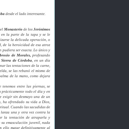
oba
desde el lado interesante.
 el
Monasterio
de los
Jerónimos
 en la parte de la tapa y se le
izarse la delicada operación, o
, de la heroicidad de esa atroz
 pudiera ser exacta. Lo único y
rosio de Morales,
profesando
a
Sierra de Córdoba
, en un día
ar las tentaciones de la carne,
elda, se las rebanó el mismo de
 palma de la mano, como dejara
 tenemos entre las piernas, se
prácticamente todo el día y en
e exigir sin desmayo una de un
o, ha ofrendado su vida a Dios,
ritual.
Cuando las sacudidas de
 lanza una y otra vez contra la
r la tentación de atraparla y
 su emasculación juvenil, nada
n ello matar definitivamente al