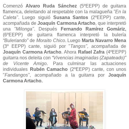
Comenzó
Alvaro Ruda Sánchez
(5ºEEPP) de guitarra
flamenca, deleitando al respetable con la malagueña
"En la
Caleta"
. Luego siguió
Susana Santos
(2ºEEPP) cante,
acompañada de
Joaquín Carmona Artacho
, que interpretó
una
"Milonga"
. Después
Fernando Ramírez Gomáriz,
(6ºEEPP) de guitarra flamenca interpretó la bulería
“Buleriando”
de
Moraito Chico
. Luego
Marta Navarro Mena
(3º EEPP) cante, siguió por "
Tangos",
acompañada de
Joaquín Carmona Artacho
. Ahora
Rafael Zafra
(4ºEEPP)
guitarra nos deleita con
“Vivencias imaginadas (Zapateado)”
de Vicente Amigo
. Para culminar las actuaciones
individuales
Rubén Camacho
(2ºEEPP) cante, con unos
"
Fandangos"
, acompañado a la guitarra por
Joaquín
Carmona Artacho.