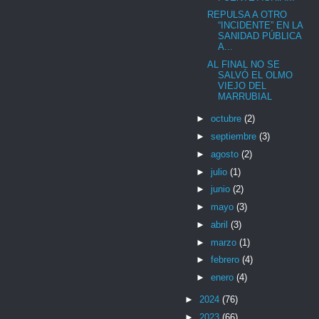
REPULSA A OTRO
“INCIDENTE” EN LA
SANIDAD PÚBLICA
A...
AL FINAL NO SE
SALVÓ EL OLMO
VIEJO DEL
MARRUBIAL
►
octubre
(2)
►
septiembre
(3)
►
agosto
(2)
►
julio
(1)
►
junio
(2)
►
mayo
(3)
►
abril
(3)
►
marzo
(1)
►
febrero
(4)
►
enero
(4)
►
2024
(76)
►
2023
(66)