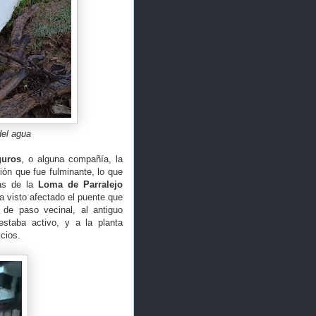
del agua
guros
, o alguna compañía, la
ión que fue fulminante, lo que
sas de la
Loma de Parralejo
 visto afectado el puente que
 de paso vecinal, al antiguo
staba activo, y a la planta
cios.