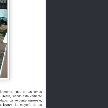
ormente, nace en las lomas
a
Oeste
, siendo esta vertiente
rdado. La vertiente
suroeste,
te Nuevo
. La mayoría de las