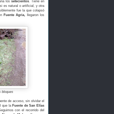
guna los
setecientos
. Tiene en
s natural o artificial, y otra
osiblemente fue la que colapsó
 en
Fuente Agria,
llegaron los
os bloques
ente de acceso, sin olvidar el
al que la
Fuente de San Elías
Seguimos con el recorrido del