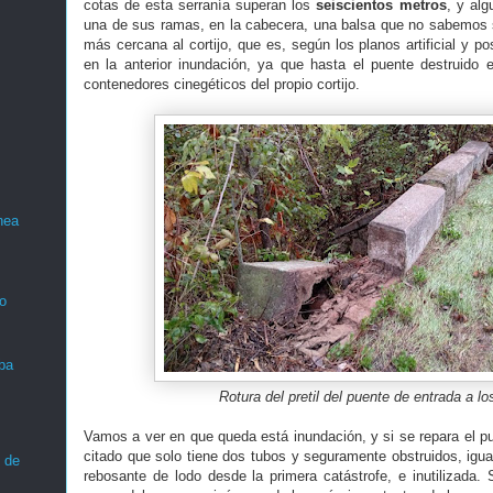
cotas de esta serranía superan los
seiscientos metros
, y al
una de sus ramas, en la cabecera, una balsa que no sabemos si e
más cercana al cortijo, que es, según los planos artificial y p
en la anterior inundación, ya que hasta el puente destruido
contenedores cinegéticos del propio cortijo.
nea
o
ba
Rotura del pretil del puente de entrada a l
Vamos a ver en que queda está inundación, y si se repara el pu
citado que solo tiene dos tubos y seguramente obstruidos, igu
 de
rebosante de lodo desde la primera catástrofe, e inutilizada. 