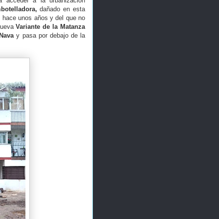
 acceder a la urbanización
mbotelladora,
dañado en esta
de hace unos años y del que no
 nueva
Variante de la Matanza
Nava
y pasa por debajo de la