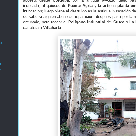
acceso, desde
Córdoba,
por la antigua
N-432a;
luego para
inundada, al quiosco de
Fuente Agria
y la antigua
planta e
inundación; luego viene el destruido en la antigua inundación 
se sabe si alguien abonó su reparación; después pasa por la
entubado, para rodear el
Polígono Industrial
del
Cruce
o
La 
carretera a
Villaharta
.
.
ra
é
a