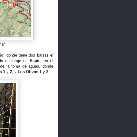
mal
jo
, donde tiene dos balsas el
do el paraje de
Espiel
en el
 de la toma de aguas, donde
s 1
y
2
, y
Los Olivos 1
y
2
.