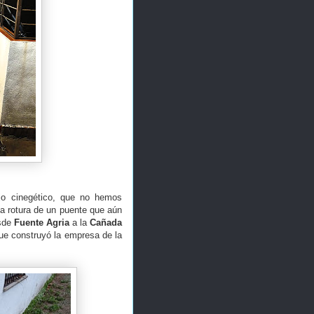
jo cinegético, que no hemos
a rotura de un puente que aún
esde
Fuente Agria
a la
Cañada
que construyó la empresa de la