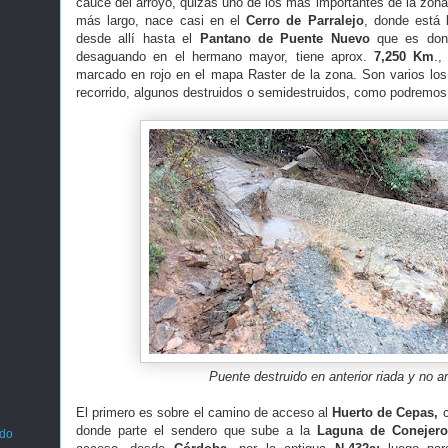
cauce del arroyo, quizás uno de los más importantes de la zon
más largo, nace casi en el
Cerro de Parralejo
, donde está l
desde allí hasta el
Pantano de Puente Nuevo
que es dond
desaguando en el hermano mayor, tiene aprox.
7,250 Km
.,
marcado en rojo en el mapa Raster de la zona. Son varios lo
recorrido, algunos destruidos o semidestruidos, como podremos
Puente destruido en anterior riada y no a
El primero es sobre el camino de acceso al
Huerto de Cepas,
c
donde parte el sendero que sube a la
Laguna de Conejero
ado