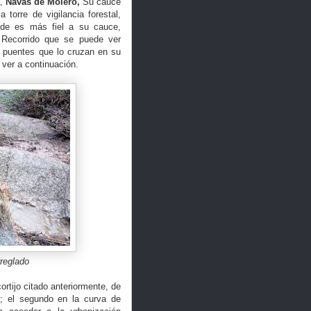
a,
Navas de Molero,
Su cauce
a torre de vigilancia forestal,
e es más fiel a su cauce,
 Recorrido que se puede ver
s puentes que lo cruzan en su
 ver a continuación.
rreglado
ortijo citado anteriormente, de
; el segundo en la curva de