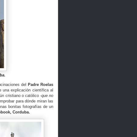
ba.
ucinaciones del
Padre Roelas
e una explicación científica al
ún cristiano o católico
-que no
omprobar para dónde miran las
unas bonitas fotografías de un
ebook,
Corduba.