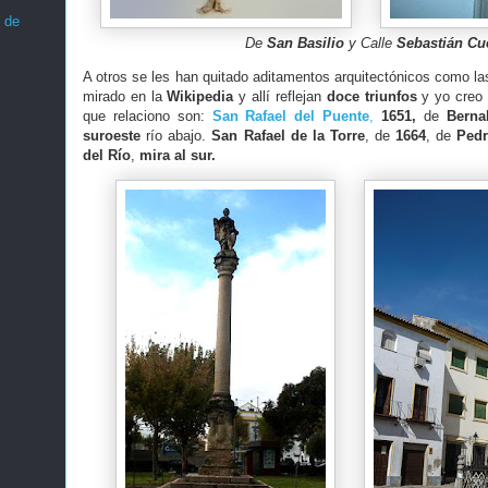
 de
De
San Basilio
y Calle
Sebastián Cu
A otros se les han quitado aditamentos arquitectónicos como las
mirado en la
Wikipedia
y allí reflejan
doce triunfos
y yo creo
que relaciono son:
San Rafael del Puente
,
1651,
de
Berna
suroeste
río abajo.
San Rafael de la Torre
, de
1664
, de
Ped
del Río
,
mira al sur.