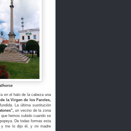
lhorce
nía en el halo de la cabeza una
de la Virgen de los Faroles,
fundida. La última sustitución
atones",
un vecino de la zona
s que hemos subido cuando se
 epopeya. De todas formas esta
 y me lo dijo él, y mi madre