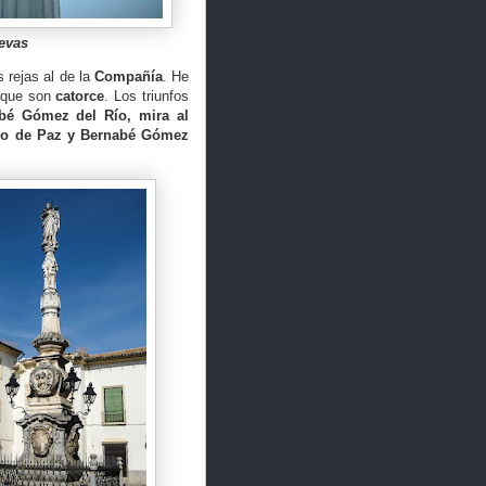
evas
 rejas al de la
Compañía
. He
 que son
catorce
. Los triunfos
bé Gómez del Río,
mira al
ro de Paz y Bernabé Gómez