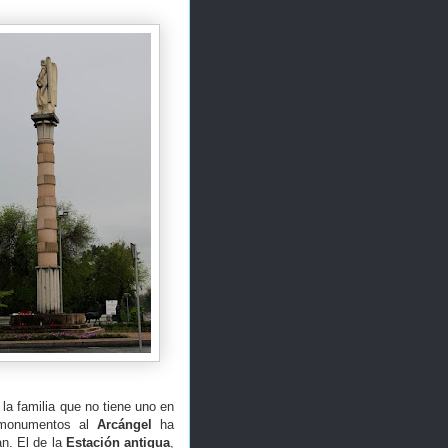
s la familia que no tiene uno en
 monumentos al
Arcángel
ha
n. El de la
Estación antigua
,