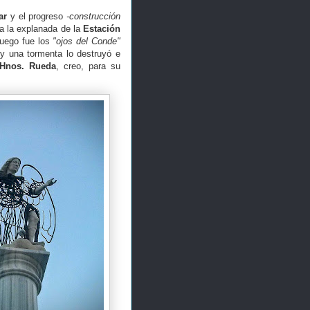
ar
y el progreso
-construcción
 a la explanada de la
Estación
luego fue los
"ojos del Conde"
y una tormenta lo destruyó e
Hnos. Rueda
, creo, para su