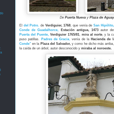
ado
De
Puerta Nueva
y
Plaza de Agua
El
del Potro
,
de
Verdiguier,
1768
, que venía de
San Hipólito
Conde de Guadalhorce,
Estación antigua, 1473
autor de
Puerta del Puente,
Verdiguier
1765/81
,
mira al norte
, y la c
puso patillas.
Padres de Gracia
,
venía de la
Hacienda de l
Conde"
en la
Plaza del Salvador,
y como he dicho más arriba,
la caída de un árbol, autor desconocido y
miraba al noroeste.
.
ra
é
a