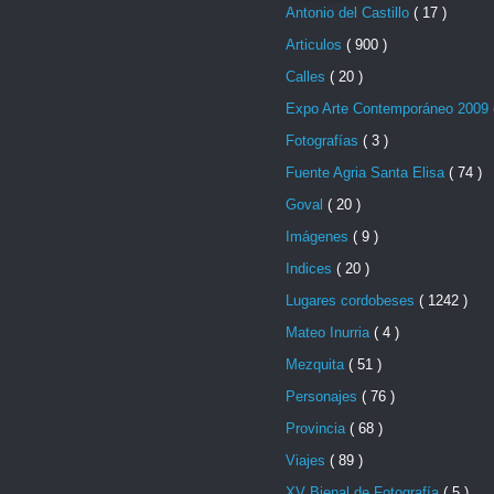
Antonio del Castillo
( 17 )
Articulos
( 900 )
Calles
( 20 )
Expo Arte Contemporáneo 2009
Fotografías
( 3 )
Fuente Agria Santa Elisa
( 74 )
Goval
( 20 )
Imágenes
( 9 )
Indices
( 20 )
Lugares cordobeses
( 1242 )
Mateo Inurria
( 4 )
Mezquita
( 51 )
Personajes
( 76 )
Provincia
( 68 )
Viajes
( 89 )
XV Bienal de Fotografía
( 5 )