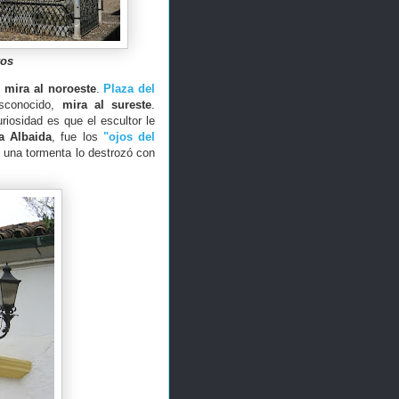
yos
,
mira al noroeste
.
Plaza del
sconocido,
mira al sureste
.
uriosidad es que el escultor le
a Albaida
, fue los
"ojos del
 una tormenta lo destrozó con