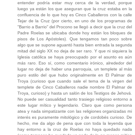
entender podría estar muy cerca de la verdad, porque
luego ya están los que aseguran que la cruz estaba en la
confluencia de lo que hoy es Cinco Caballeros con la calle
Tejar de la Cruz (por cierto, en uno de los programas de
"Barrio a Barrio" del Procono se llegó a decir que la cruz del
Padre Roelas se ubicaba donde hoy están los bloques de
pisos de Los Apóstoles). Que tengamos tan poco sobre
algo que se supone aguantó hasta bien entrada la segunda
mitad del siglo XX no deja de ser raro. Y que ni siquiera la
Iglesia católica se haya preocupado por el asunto es aún
más raro. Eso sí, como comentario irónico, alrededor del
lugar no deja de haber una parroquia, un templete al más
puro estilo del que hubo originalmente en El Palmar de
Troya (curioso que cuando sale el tema de la virgen del
templete de Cinco Caballeros nadie nombre El Palmar de
Troya, curioso) y hasta un salón de los Testigos de Jehová.
No puede ser casualidad tanto trasiego religioso entorno a
este lugar mítico y legendario. Claro que como persona
atea y nada simpatizante con las religiones organizadas mi
interés es puramente mitológico y de cordobés curioso. De
hecho, me da algo de pena que con toda la leyenda que
hay entorno a la cruz de Roelas no haya quedado nada