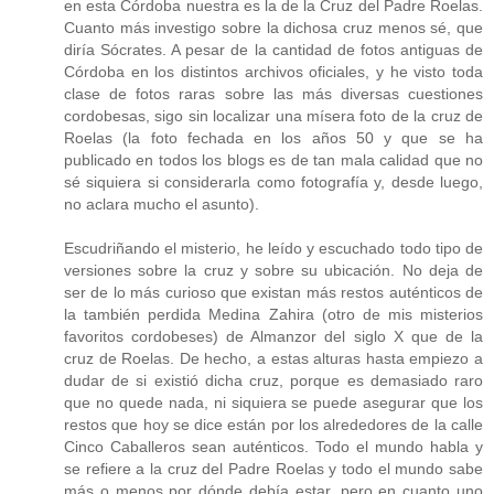
en esta Córdoba nuestra es la de la Cruz del Padre Roelas.
Cuanto más investigo sobre la dichosa cruz menos sé, que
diría Sócrates. A pesar de la cantidad de fotos antiguas de
Córdoba en los distintos archivos oficiales, y he visto toda
clase de fotos raras sobre las más diversas cuestiones
cordobesas, sigo sin localizar una mísera foto de la cruz de
Roelas (la foto fechada en los años 50 y que se ha
publicado en todos los blogs es de tan mala calidad que no
sé siquiera si considerarla como fotografía y, desde luego,
no aclara mucho el asunto).
Escudriñando el misterio, he leído y escuchado todo tipo de
versiones sobre la cruz y sobre su ubicación. No deja de
ser de lo más curioso que existan más restos auténticos de
la también perdida Medina Zahira (otro de mis misterios
favoritos cordobeses) de Almanzor del siglo X que de la
cruz de Roelas. De hecho, a estas alturas hasta empiezo a
dudar de si existió dicha cruz, porque es demasiado raro
que no quede nada, ni siquiera se puede asegurar que los
restos que hoy se dice están por los alrededores de la calle
Cinco Caballeros sean auténticos. Todo el mundo habla y
se refiere a la cruz del Padre Roelas y todo el mundo sabe
más o menos por dónde debía estar, pero en cuanto uno