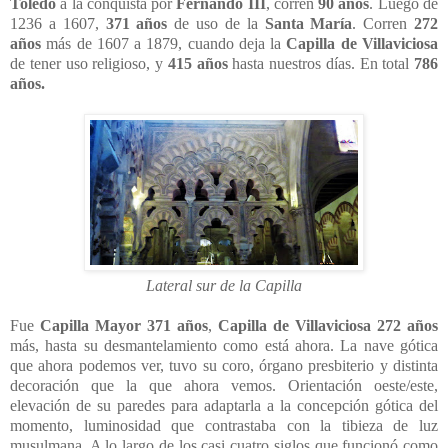
Toledo
a la conquista por
Fernando III
, corren
90 años
. Luego de
1236 a 1607,
371 años
de uso de la
Santa María
. Corren
272
años
más de 1607 a 1879, cuando deja la
Capilla de Villaviciosa
de tener uso religioso, y
415
años
hasta nuestros días. En total
786
años.
Lateral sur de la Capilla
Fue
Capilla Mayor 371 años
,
Capilla de Villaviciosa 272 años
más, hasta su desmantelamiento como está ahora. La nave gótica
que ahora podemos ver, tuvo su coro, órgano presbiterio y distinta
decoración que la que ahora vemos. Orientación oeste/este,
elevación de su paredes para adaptarla a la concepción gótica del
momento, luminosidad que contrastaba con la tibieza de luz
musulmana. A lo largo de los casi cuatro siglos que funcionó como