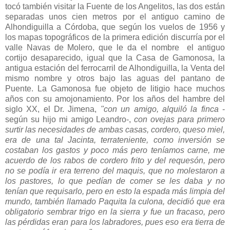
tocó también visitar la Fuente de los Angelitos, las dos están
separadas unos cien metros por el antiguo camino de
Alhondiguilla a Córdoba, que según los vuelos de 1956 y
los mapas topográficos de la primera edición discurría por el
valle Navas de Molero, que le da el nombre el antiguo
cortijo desaparecido, igual que la Casa de Gamonosa, la
antigua estación del ferrocarril de Alhondiguilla, la Venta del
mismo nombre y otros bajo las aguas del pantano de
Puente. La Gamonosa fue objeto de litigio hace muchos
años con su amojonamiento. Por los años del hambre del
siglo XX, el Dr. Jimena,
"con un amigo, alquiló la finca
-
según su hijo mi amigo Leandro-,
con ovejas para primero
surtir las necesidades de ambas casas, cordero, queso miel,
era de una tal Jacinta, terrateniente, como inversión se
costaban los gastos y poco más pero teníamos carne, me
acuerdo de los rabos de cordero frito y del requesón, pero
no se podía ir era terreno del maquis, que no molestaron a
los pastores, lo que pedían de comer se les daba y no
tenían que requisarlo, pero en esto la espada más limpia del
mundo, también llamado Paquita la culona, decidió que era
obligatorio sembrar trigo en la sierra y fue un fracaso, pero
las pérdidas eran para los labradores, pues eso era tierra de