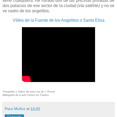
tiene cualquiera. He mirado dos de las piscinas privadas de
dos palacios de ese sector de la ciudad
(vía satélite)
y no se
ve rastro de los angelitos.
Vídeo de la Fuente de los Angelitos o Santa Elisa
Fotografías y Videos del autor una de J. Rocino.
Bibliografía de la web Conoce tus Fuentes.
Paco Muñoz
at
14:03