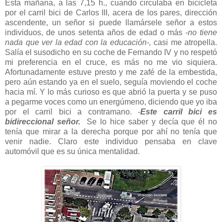
Esta mañana, a las 7,15 h., cuando circulaba en bicicleta
por el carril bici de Carlos III, acera de los pares, dirección
ascendente, un señor si puede llamársele señor a estos
individuos, de unos setenta años de edad o más
-no tiene
nada que ver la edad con la educación-,
casi me atropella.
Salía el susodicho en su coche de Fernando IV y no respetó
mi preferencia en el cruce, es más no me vio siquiera.
Afortunadamente estuve presto y me zafé de la embestida,
pero aún estando ya en el suelo, seguía moviendo el coche
hacia mí. Y lo más curioso es que abrió la puerta y se puso
a pegarme voces como un energúmeno, diciendo que yo iba
por el carril bici a contramano. -
Este carril bici es
bidireccional señor.
Se lo hice saber y decía que él no
tenía que mirar a la derecha porque por ahí no tenía que
venir nadie. Claro este individuo pensaba en clave
automóvil que es su única mentalidad.