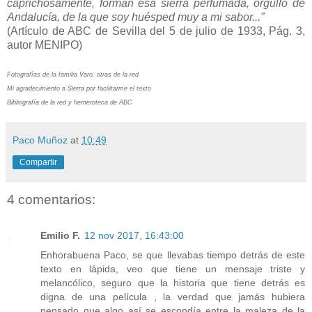
caprichosamente, forman esa sierra perfumada, orgullo de
Andalucía, de la que soy huésped muy a mi sabor..."
(Artículo de ABC de Sevilla del 5 de julio de 1933, Pág. 3,
autor MENIPO)
Fotografías de la familia Varo, otras de la red
Mi agradecimiento a Sierra por facilitarme el texto
Bibliografía de la red y hemeroteca de ABC
Paco Muñoz
at
10:49
Compartir
4 comentarios:
Emilio F.
12 nov 2017, 16:43:00
Enhorabuena Paco, se que llevabas tiempo detrás de este
texto en lápida, veo que tiene un mensaje triste y
melancólico, seguro que la historia que tiene detrás es
digna de una película , la verdad que jamás hubiera
pensado que algo así se escondía entre la maleza de la