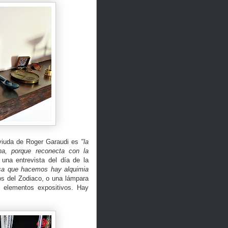
 viuda de Roger Garaudi es
"la
na, porque reconecta con la
una entrevista del día de la
osa que hacemos hay alquimia
s del Zodiaco, o una lámpara
 elementos expositivos. Hay