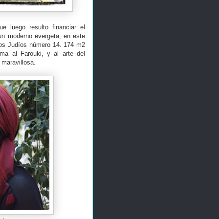
e luego resulto financiar el
 un moderno evergeta, en este
 los Judíos número 14. 174 m2
ma al Farouki, y al arte del
 maravillosa.