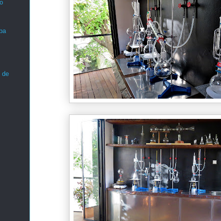
o
ba
 de