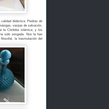
calidad didáctica: Piedras de
lmásigas, vasijas de salvación,
 la Córdoba islámica, y los
 ha sido sesgada. Nos la han
ilosofal, la trasmutación del