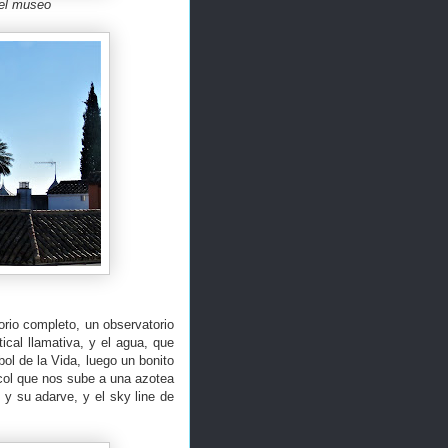
del museo
orio completo, un observatorio
ical llamativa, y el agua, que
ol de la Vida, luego un bonito
acol que nos sube a una azotea
 y su adarve, y el sky line de