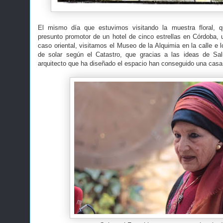
El mismo día que estuvimos visitando la muestra floral, qu
presunto promotor de un hotel de cinco estrellas en Córdoba,
caso oriental, visitamos el Museo de la Alquimia en la calle e
de solar según el Catastro, que gracias a las ideas de Sal
arquitecto que ha diseñado el espacio han conseguido una casa