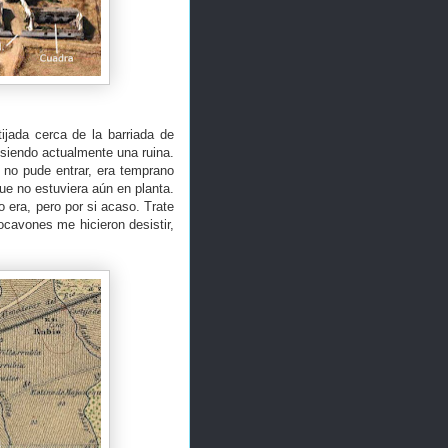
jada cerca de la barriada de
 siendo actualmente una ruina.
, no pude entrar, era temprano
que no estuviera aún en planta.
lo era, pero por si acaso. Trate
socavones me hicieron desistir,