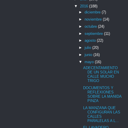
▼
2016
(188)
►
diciembre
(7)
►
noviembre
(14)
►
octubre
(24)
►
septiembre
(11)
►
agosto
(22)
►
julio
(20)
►
junio
(16)
▼
mayo
(16)
ADECENTAMIENTO
DE UN SOLAR EN
CALLE MUCHO
TRIGO
DOCUMENTOS Y
REFLEXIONES
SOBRE LA MANIDA
PINZA
LA MANZANA QUE
CONFIGURAN LAS
CALLES
PARALELAS A L...
EL LAVADERO