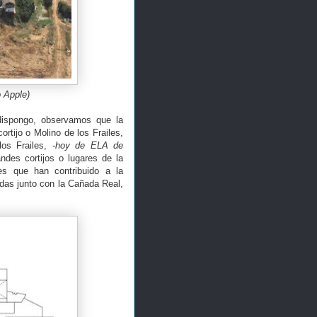
o Apple)
dispongo, observamos que la
 cortijo o Molino de los Frailes,
os Frailes,
-hoy de ELA de
andes cortijos o lugares de la
es que han contribuido a la
jadas junto con la Cañada Real,