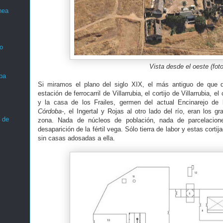
nea
o
Vista desde el oeste (fot
ba
Si miramos el plano del siglo XIX, el más antiguo de que 
estación de ferrocarril de Villarrubia, el cortijo de Villarrubia, el
y la casa de los Frailes, germen del actual Encinarejo de l
Córdoba-
, el Ingertal y Rojas al otro lado del río, eran los gr
 de
zona. Nada de núcleos de población, nada de parcelacion
desaparición de la fértil vega. Sólo tierra de labor y estas corti
sin casas adosadas a ella.