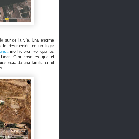
do sur de la vía. Una enorme
a la destrucción de un lugar
rensa
me hicieron ver que los
l lugar. Otra cosa es que el
resencia de una familia en el
to.