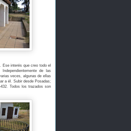
. Ese interés que creo todo el
 Independientemente de las
varias veces, algunas de ellas
egar a él. Subir desde Posadas;
-432. Todos los trazados son