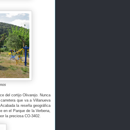
unos
ce del cortijo Olivarejo. Nunca
carretera que va a Villanueva
. Acabada la reseña geográfica
e en el Parque de la Verbena,
a por la preciosa CO-3402.