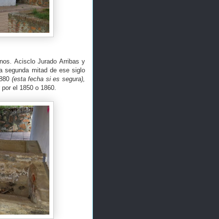
nos. Acisclo Jurado Arribas y
la segunda mitad de ese siglo
1880
(esta fecha si es segura),
r por el 1850 o 1860.