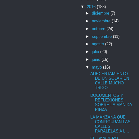
▼
2016
(188)
►
diciembre
(7)
►
noviembre
(14)
►
octubre
(24)
►
septiembre
(11)
►
agosto
(22)
►
julio
(20)
►
junio
(16)
▼
mayo
(16)
ADECENTAMIENTO
DE UN SOLAR EN
CALLE MUCHO
TRIGO
DOCUMENTOS Y
REFLEXIONES
SOBRE LA MANIDA
PINZA
LA MANZANA QUE
CONFIGURAN LAS
CALLES
PARALELAS A L...
EL LAVADERO