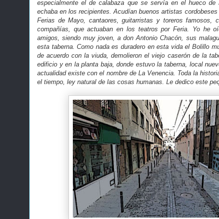
especialmente el de calabaza que se servía en el hueco de
echaba en los recipientes. Acudían buenos artistas cordobeses 
Ferias de Mayo, cantaores, guitarristas y toreros famosos,
compañías, que actuaban en los teatros por Feria. Yo he o
amigos, siendo muy joven, a don Antonio Chacón, sus malagu
esta taberna. Como nada es duradero en esta vida el Bolillo mu
de acuerdo con la viuda, demolieron el viejo caserón de la ta
edificio y en la planta baja, donde estuvo la taberna, local nuev
actualidad existe con el nombre de La Venencia. Toda la histori
el tiempo, ley natural de las cosas humanas. Le dedico este pe