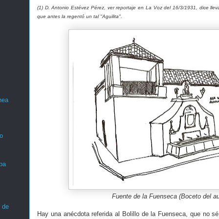
(1) D. Antonio Estévez Pérez, ver reportaje en La Voz del 16/3/1931, dice llev
que antes la regentó un tal "Aguilita".
nea
o
ba
Fuente de la Fuenseca (Boceto del au
 de
Hay una anécdota referida al Bolillo de la Fuenseca, que no sé