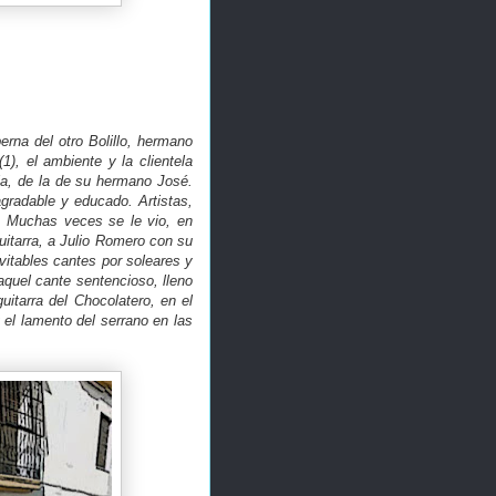
rna del otro Bolillo, hermano
1), el ambiente y la clientela
ria, de la de su hermano José.
agradable y educado. Artistas,
a. Muchas veces se le vio, en
itarra, a Julio Romero con su
itables cantes por soleares y
aquel cante sentencioso, lleno
uitarra del Chocolatero, en el
 el lamento del serrano en las