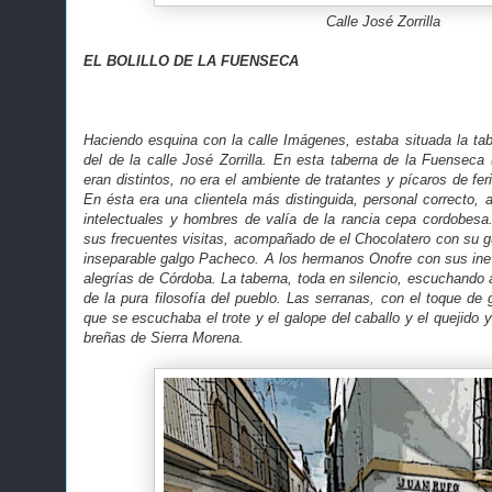
Calle José Zorrilla
EL BOLILLO DE LA FUENSECA
Haciendo esquina con la calle Imágenes, estaba situada la tabe
del de la calle José Zorrilla. En esta taberna de la Fuenseca (
eran distintos, no era el ambiente de tratantes y pícaros de fe
En ésta era una clientela más distinguida, personal correcto, 
intelectuales y hombres de valía de la rancia cepa cordobes
sus frecuentes visitas, acompañado de el Chocolatero con su gu
inseparable galgo Pacheco. A los hermanos Onofre con sus inev
alegrías de Córdoba. La taberna, toda en silencio, escuchando 
de la pura filosofía del pueblo. Las serranas, con el toque de g
que se escuchaba el trote y el galope del caballo y el quejido y
breñas de Sierra Morena.