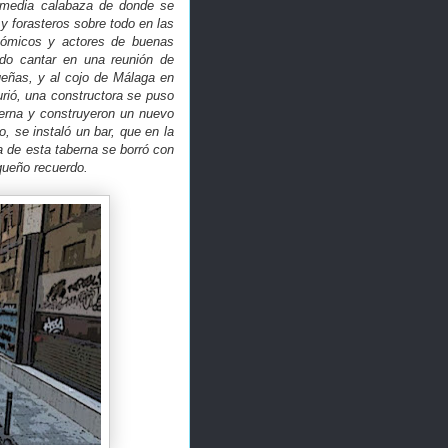
 media calabaza de donde se
y forasteros sobre todo en las
 cómicos y actores de buenas
ído cantar en una reunión de
eñas, y al cojo de Málaga en
rió, una constructora se puso
berna y construyeron un nuevo
o, se instaló un bar, que en la
a de esta taberna se borró con
queño recuerdo.