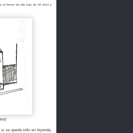
ar al frente de ella más de 40 años y
tor)
 si se queda sólo en leyenda,