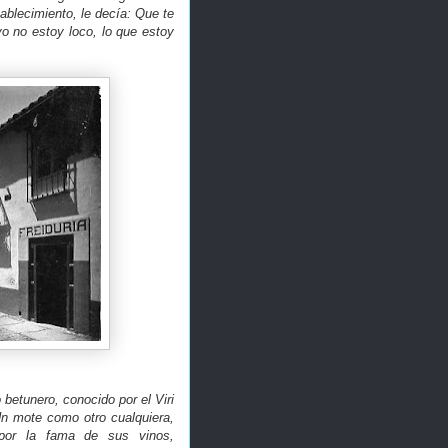
tablecimiento, le decía: Que te
o no estoy loco, lo que estoy
 betunero, conocido por el Viri
 Un mote como otro cualquiera,
por la fama de sus vinos,