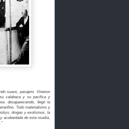
ndo suave, pasajero. Vinieron
 su calabaza y su pacifica y
se, desapareciendo, llegó la
rranfino. Todo materialismo y
iskys, drogas y exotismos, la
 y acobardada de esta osadía,
."