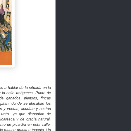
a hablar de la situada en la
de la calle Imágenes. Punto de
 de ganados, piensos, fincas
apitán, donde se ubicaban los
s y ventas, acudían y hacían
 trato, ya que disponían de
icaresca y de gracia natural,
o de picardía en esta calle.
de mucha gracia e ingenio. Un