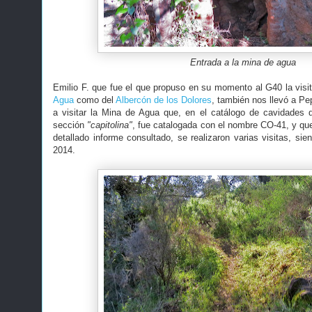
Entrada a la mina de agua
Emilio F. que fue el que propuso en su momento al G40 la visit
Agua
como del
Albercón de los Dolores
, también nos llevó a Pe
a visitar la Mina de Agua que, en el catálogo de cavidades 
sección
"capitolina"
, fue catalogada con el nombre CO-41, y qu
detallado informe consultado, se realizaron varias visitas, sien
2014.