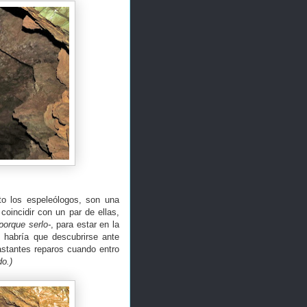
to los espeleólogos, son una
coincidir con un par de ellas,
 porque serlo-
, para estar en la
o habría que descubrirse ante
astantes reparos cuando entro
o.)