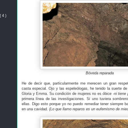
( 4 )
Bóveda reparada
He de decir que, particularmente me merecen un gran respe
casta especial. Ojo y las espeleólogas, he tenido la suerte de 
Gloria y Emma. Su condición de mujeres no es óbice
-ni tiene
primera línea de las investigaciones. Si uno tuviera sombrer
ellas. Digo esto porque yo no puedo remediar tener siempre b
en una cavidad.
(Lo que llamo reparos es un eufemismo de mied