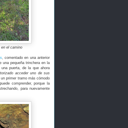
 en el camino
es
, comentado en una anterior
e una pequeña trinchera en la
 una puerta, de la que ahora
torizado acceder uno de sus
on un primer tramo más cómodo
puede comprender, porque la
strechando, para nuevamente