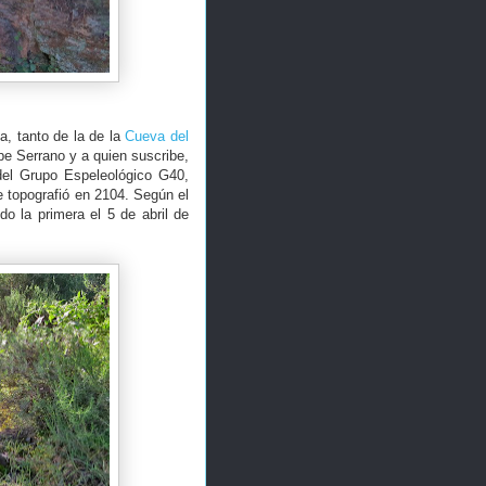
a, tanto de la de la
Cueva del
pe Serrano y a quien suscribe,
del Grupo Espeleológico G40,
e topografió en 2104. Según el
do la primera el 5 de abril de