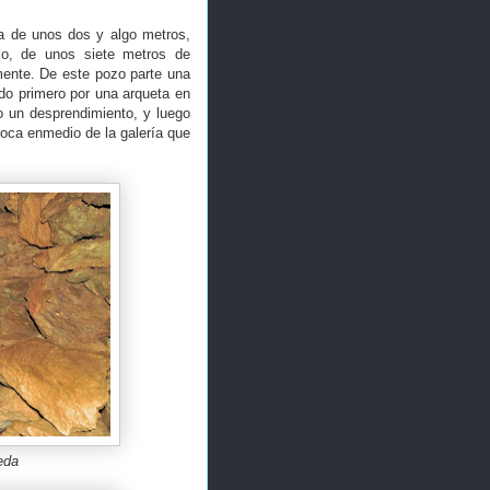
a de unos dos y algo metros,
zo, de unos siete metros de
mente. De este pozo parte una
ndo primero por una arqueta en
o un desprendimiento, y luego
roca enmedio de la galería que
eda