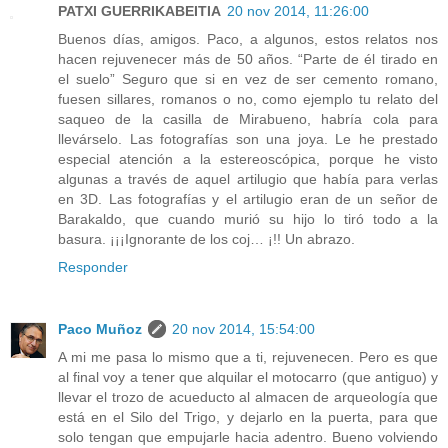
PATXI GUERRIKABEITIA
20 nov 2014, 11:26:00
Buenos días, amigos. Paco, a algunos, estos relatos nos
hacen rejuvenecer más de 50 años. “Parte de él tirado en
el suelo” Seguro que si en vez de ser cemento romano,
fuesen sillares, romanos o no, como ejemplo tu relato del
saqueo de la casilla de Mirabueno, habría cola para
llevárselo. Las fotografías son una joya. Le he prestado
especial atención a la estereoscópica, porque he visto
algunas a través de aquel artilugio que había para verlas
en 3D. Las fotografías y el artilugio eran de un señor de
Barakaldo, que cuando murió su hijo lo tiró todo a la
basura. ¡¡¡Ignorante de los coj… ¡!! Un abrazo.
Responder
Paco Muñoz
20 nov 2014, 15:54:00
A mi me pasa lo mismo que a ti, rejuvenecen. Pero es que
al final voy a tener que alquilar el motocarro (que antiguo) y
llevar el trozo de acueducto al almacen de arqueología que
está en el Silo del Trigo, y dejarlo en la puerta, para que
solo tengan que empujarle hacia adentro. Bueno volviendo