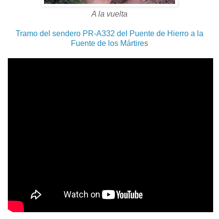
A la vuelta
Tramo del sendero PR-A332 del Puente de Hierro a la
Fuente de los Mártire
s