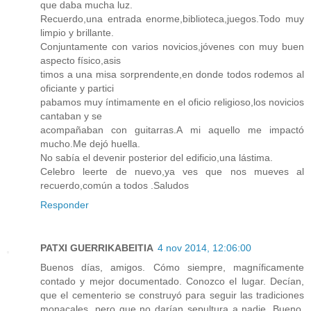
que daba mucha luz.
Recuerdo,una entrada enorme,biblioteca,juegos.Todo muy
limpio y brillante.
Conjuntamente con varios novicios,jóvenes con muy buen
aspecto físico,asis
timos a una misa sorprendente,en donde todos rodemos al
oficiante y partici
pabamos muy íntimamente en el oficio religioso,los novicios
cantaban y se
acompañaban con guitarras.A mi aquello me impactó
mucho.Me dejó huella.
No sabía el devenir posterior del edificio,una lástima.
Celebro leerte de nuevo,ya ves que nos mueves al
recuerdo,común a todos .Saludos
Responder
PATXI GUERRIKABEITIA
4 nov 2014, 12:06:00
Buenos días, amigos. Cómo siempre, magníficamente
contado y mejor documentado. Conozco el lugar. Decían,
que el cementerio se construyó para seguir las tradiciones
monacales, pero que no darían sepultura a nadie. Bueno,