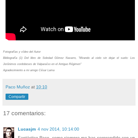
Fotografías y vídeo del Autor
Bibliografía (1) Del libro de Soledad Gómez Navarro, "Mirando al cielo sin dejar el suelo: Los
Jerónimos cordobeses de Valparaíso en el Antiguo Régimen"
Agradecimiento a mi amigo César Lama
Paco Muñoz
at
10:10
Compartir
17 comentarios:
Lucasjm
4 nov 2014, 10:14:00
Fantástico Paco, como siempre me has sorprendido con un