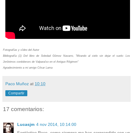
Fotografías y vídeo del Autor
Bibliografía (1) Del libro de Soledad Gómez Navarro, "Mirando al cielo sin dejar el suelo: Los
Jerónimos cordobeses de Valparaíso en el Antiguo Régimen"
Agradecimiento a mi amigo César Lama
Paco Muñoz
at
10:10
Compartir
17 comentarios:
Lucasjm
4 nov 2014, 10:14:00
Fantástico Paco, como siempre me has sorprendido con un