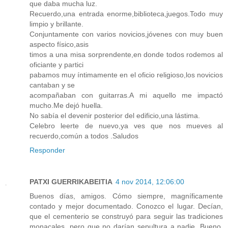
que daba mucha luz.
Recuerdo,una entrada enorme,biblioteca,juegos.Todo muy
limpio y brillante.
Conjuntamente con varios novicios,jóvenes con muy buen
aspecto físico,asis
timos a una misa sorprendente,en donde todos rodemos al
oficiante y partici
pabamos muy íntimamente en el oficio religioso,los novicios
cantaban y se
acompañaban con guitarras.A mi aquello me impactó
mucho.Me dejó huella.
No sabía el devenir posterior del edificio,una lástima.
Celebro leerte de nuevo,ya ves que nos mueves al
recuerdo,común a todos .Saludos
Responder
PATXI GUERRIKABEITIA
4 nov 2014, 12:06:00
Buenos días, amigos. Cómo siempre, magníficamente
contado y mejor documentado. Conozco el lugar. Decían,
que el cementerio se construyó para seguir las tradiciones
monacales, pero que no darían sepultura a nadie. Bueno,